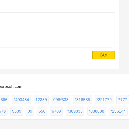
GỬI
eorbsoft.com
6666
*403434
12389
098*333
*318585
*221779
7777
579
5589
09
656
6789
*389835
*888888
*236144