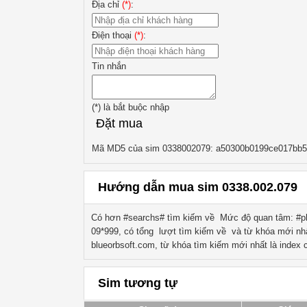
Địa chỉ
(*)
:
Điện thoại
(*)
:
Tin nhắn
(*)
là bắt buộc nhập
Đặt mua
Mã MD5 của sim 0338002079: a50300b0199ce017bb5
Hướng dẫn mua sim 0338.002.079
Có hơn #searchs# tìm kiếm về
Mức độ quan tâm: #ph
09*999
, có tổng lượt tìm kiếm về
và từ khóa mới nh
blueorbsoft.com, từ khóa tìm kiếm mới nhất là
index
c
Sim tương tự