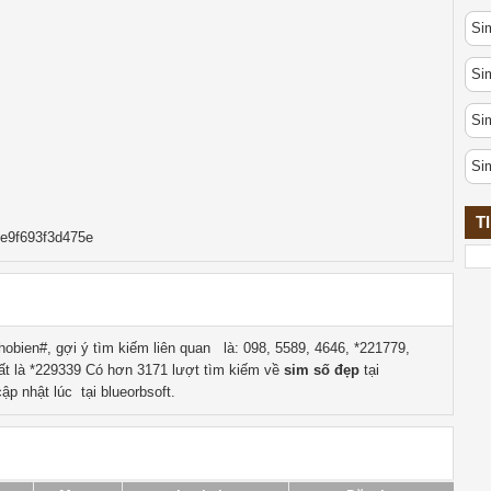
Sim
Si
Si
Si
T
e9f693f3d475e
obien#, gợi ý tìm kiếm liên quan
là:
098, 5589, 4646, *221779,
ất là
*229339
Có hơn
3171
lượt tìm kiếm về
sim số đẹp
tại
ập nhật lúc tại blueorbsoft.