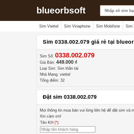
blueorbsoft
Sim Viettel
Sim Vinaphone
Sim Mobifone
Sim 
Sim 0338.002.079 giá rẻ tại blueo
0338.002.079
Sim Số:
449.000 ₫
Giá Bán:
Loại Sim: Sim thần tài
Nhà Mạng: viettel
Tổng điểm: 32
Đặt sim 0338.002.079
Mọi thông tin mua bán vui lòng liên hệ
để đặt sim và m
Xin cảm ơn!
Tên KH
(*)
: