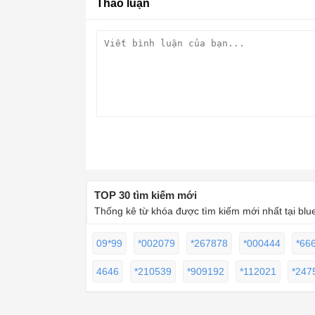
Thảo luận
TOP 30 tìm kiếm mới
Thống kê từ khóa được tìm kiếm mới nhất tại blu
09*99
*002079
*267878
*000444
*66
4646
*210539
*909192
*112021
*247