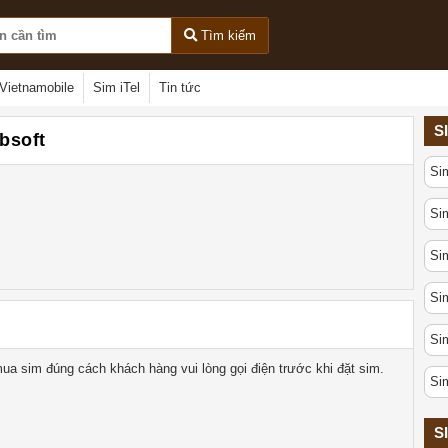
Tìm kiếm
Vietnamobile
Sim iTel
Tin tức
S
rbsoft
Si
Sim
Sim
Sim
Sim
ua sim đúng cách khách hàng vui lòng gọi điện trước khi đặt sim.
Si
S