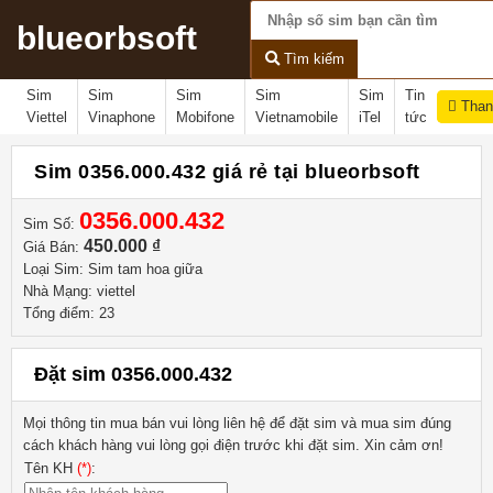
blueorbsoft
Tìm kiếm
Sim
Sim
Sim
Sim
Sim
Tin
Than
Viettel
Vinaphone
Mobifone
Vietnamobile
iTel
tức
Sim 0356.000.432 giá rẻ tại blueorbsoft
0356.000.432
Sim Số:
450.000 ₫
Giá Bán:
Loại Sim: Sim tam hoa giữa
Nhà Mạng: viettel
Tổng điểm: 23
Đặt sim 0356.000.432
Mọi thông tin mua bán vui lòng liên hệ
để đặt sim và mua sim đúng
cách khách hàng vui lòng gọi điện trước khi đặt sim. Xin cảm ơn!
Tên KH
(*)
: