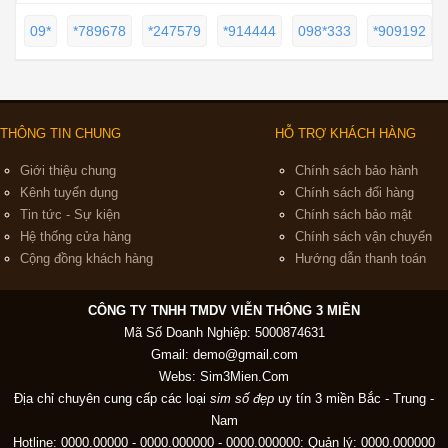
09*
*789678
*247579
*914444
098*333
*909192
THÔNG TIN CHUNG
HỖ TRỢ KHÁCH HÀNG
Giới thiệu chung
Chính sách bảo hành
Kênh tuyển dụng
Chính sách đổi hàng
Tin tức - Sự kiện
Chính sách bảo mật
Hệ thống cửa hàng
Chính sách vận chuyển
Cộng đồng khách hàng
Hướng dẫn thanh toán
CÔNG TY TNHH TMDV VIỄN THÔNG 3 MIỀN
Mã Số Doanh Nghiệp: 5000874631
Gmail:
demo@gmail.com
Webs: Sim3Mien.Com
Địa chỉ chuyên cung cấp các loại
sim số đẹp
uy tín 3 miền Bắc - Trung -
Nam
Hotline: 0000.00000 - 0000.000000 - 0000.000000: Quản lý: 0000.000000