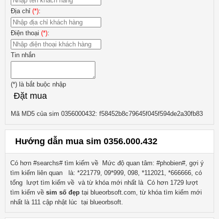
Địa chỉ
(*)
:
Điện thoại
(*)
:
Tin nhắn
(*)
là bắt buộc nhập
Đặt mua
Mã MD5 của sim 0356000432: f58452b8c79645f045f594de2a30fb83
Hướng dẫn mua sim 0356.000.432
Có hơn #searchs# tìm kiếm về
Mức độ quan tâm: #phobien#, gợi ý
tìm kiếm liên quan
là:
*221779, 09*999, 098, *112021, *666666
, có
tổng lượt tìm kiếm về
và từ khóa mới nhất là
Có hơn
1729
lượt
tìm kiếm về
sim số đẹp
tại blueorbsoft.com, từ khóa tìm kiếm mới
nhất là
111
cập nhật lúc tại blueorbsoft.