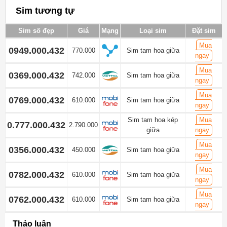
Sim tương tự
Sim số đẹp
Giá
Mạng
Loại sim
Đặt sim
Mua
0949.000.432
770.000
Sim tam hoa giữa
ngay
Mua
0369.000.432
742.000
Sim tam hoa giữa
ngay
Mua
0769.000.432
610.000
Sim tam hoa giữa
ngay
Sim tam hoa kép
Mua
0.777.000.432
2.790.000
giữa
ngay
Mua
0356.000.432
450.000
Sim tam hoa giữa
ngay
Mua
0782.000.432
610.000
Sim tam hoa giữa
ngay
Mua
0762.000.432
610.000
Sim tam hoa giữa
ngay
Thảo luận