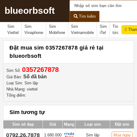
blueorbsoft
Tìm kiếm
Sim
Sim
Sim
Sim
Sim
Tin
Than
Viettel
Vinaphone
Mobifone
Vietnamobile
iTel
tức
Đặt mua sim 0357267878 giá rẻ tại
blueorbsoft
0357267878
Sim Số:
Số đã bán
Giá Bán:
Loại Sim: Sim lặp
Nhà Mạng: viettel
Tổng điểm:
Sim tương tự
Sim số đẹp
Giá
Mạng
Loại sim
Đặt sim
0792.26.7878
1.680.000
Sim lặp
Mua ngay