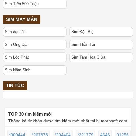
Sim Trên 500 Triệu
SIM MAY MẮN
Sim đại cát
Sim Đặc Biệt
Sim Ông Địa
Sim Thần Tài
Sim Lộc Phát
Sim Tam Hoa Giữa
Sim Năm Sinh
TIN TỨC
TOP 30 tìm kiếm mới
Thống kê từ khóa được tìm kiếm mới nhất tại blueorbsoft.com
*000444
*267878
*204404
*221779
4646
01256