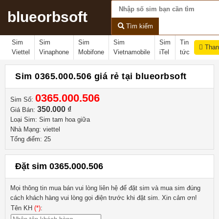
blueorbsoft
Tìm kiếm
Sim
Sim
Sim
Sim
Sim
Tin
Than
Viettel
Vinaphone
Mobifone
Vietnamobile
iTel
tức
Sim 0365.000.506 giá rẻ tại blueorbsoft
0365.000.506
Sim Số:
350.000 ₫
Giá Bán:
Loại Sim: Sim tam hoa giữa
Nhà Mạng: viettel
Tổng điểm: 25
Đặt sim 0365.000.506
Mọi thông tin mua bán vui lòng liên hệ
để đặt sim và mua sim đúng
cách khách hàng vui lòng gọi điện trước khi đặt sim. Xin cảm ơn!
Tên KH
(*)
: