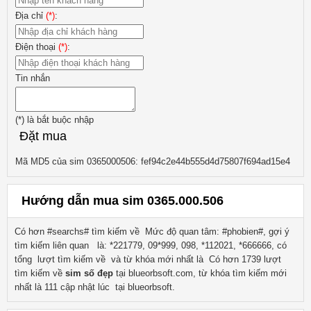
Địa chỉ
(*)
:
Điện thoại
(*)
:
Tin nhắn
(*)
là bắt buộc nhập
Đặt mua
Mã MD5 của sim 0365000506: fef94c2e44b555d4d75807f694ad15e4
Hướng dẫn mua sim 0365.000.506
Có hơn #searchs# tìm kiếm về
Mức độ quan tâm: #phobien#, gợi ý
tìm kiếm liên quan
là:
*221779, 09*999, 098, *112021, *666666
, có
tổng lượt tìm kiếm về
và từ khóa mới nhất là
Có hơn
1739
lượt
tìm kiếm về
sim số đẹp
tại blueorbsoft.com, từ khóa tìm kiếm mới
nhất là
111
cập nhật lúc tại blueorbsoft.