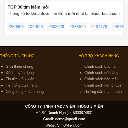
TOP 30 tìm kiếm mới
Thống kê từ khóa được tìm kiếm mới nhất tại blueorbsoft.com
*250606
09*999
*002079
*268579
*267878
09*686
THÔNG TIN CHUNG
HỖ TRỢ KHÁCH HÀNG
Giới thiệu chung
Chính sách bảo hành
Kênh tuyển dụng
Chính sách đổi hàng
Tin tức - Sự kiện
Chính sách bảo mật
Hệ thống cửa hàng
Chính sách vận chuyển
Cộng đồng khách hàng
Hướng dẫn thanh toán
CÔNG TY TNHH TMDV VIỄN THÔNG 3 MIỀN
Mã Số Doanh Nghiệp: 5000874631
Gmail:
demo@gmail.com
Webs: Sim3Mien.Com