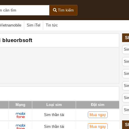
Tìm kiếm
Vietnamobile
Sim iTel
Tin tức
S
i blueorbsoft
Si
Sim
Sim
Sim
Sim
Mạng
Loại sim
Đặt sim
Si
Sim thần tài
Mua ngay
S
Sim thần tài
Mua ngay