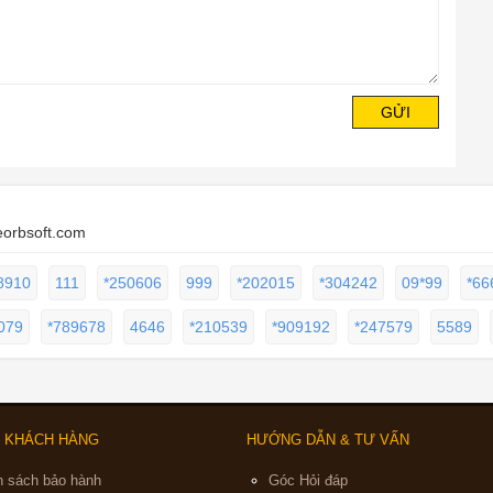
GỬI
eorbsoft.com
8910
111
*250606
999
*202015
*304242
09*99
*66
079
*789678
4646
*210539
*909192
*247579
5589
 KHÁCH HÀNG
HƯỚNG DẪN & TƯ VẤN
h sách bảo hành
Góc Hỏi đáp