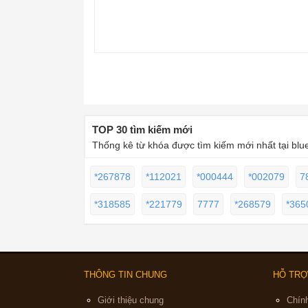
TOP 30 tìm kiếm mới
Thống kê từ khóa được tìm kiếm mới nhất tại blu
*267878
*112021
*000444
*002079
7
*318585
*221779
7777
*268579
*365
THÔNG TIN CHUNG
HỖ TRỢ
Giới thiệu chung
Chín