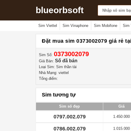
blueorbsoft
Sim Viettel
Sim Vinaphone
Sim Mobifone
Sim 
Đặt mua sim 0373002079 giá rẻ tạ
0373002079
Sim Số:
Số đã bán
Giá Bán:
Loại Sim: Sim thần tài
Nhà Mạng: viettel
Tổng điểm:
Sim tương tự
Sim số đẹp
Giá
0797.002.079
1.450.000
0786.002.079
1.015.000