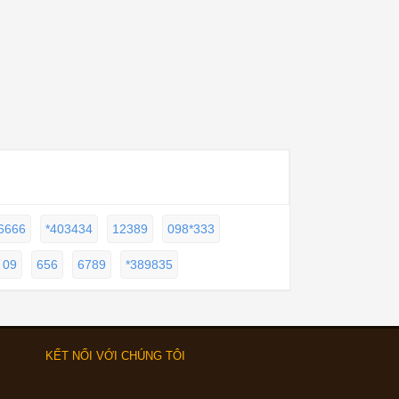
6666
*403434
12389
098*333
09
656
6789
*389835
KẾT NỐI VỚI CHÚNG TÔI