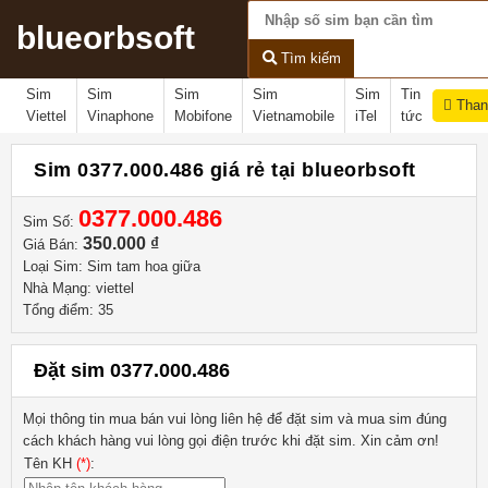
blueorbsoft
Tìm kiếm
Sim
Sim
Sim
Sim
Sim
Tin
Than
Viettel
Vinaphone
Mobifone
Vietnamobile
iTel
tức
Sim 0377.000.486 giá rẻ tại blueorbsoft
0377.000.486
Sim Số:
350.000 ₫
Giá Bán:
Loại Sim: Sim tam hoa giữa
Nhà Mạng: viettel
Tổng điểm: 35
Đặt sim 0377.000.486
Mọi thông tin mua bán vui lòng liên hệ
để đặt sim và mua sim đúng
cách khách hàng vui lòng gọi điện trước khi đặt sim. Xin cảm ơn!
Tên KH
(*)
: