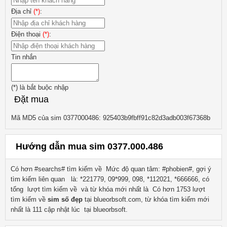
Địa chỉ
(*)
:
Điện thoại
(*)
:
Tin nhắn
(*)
là bắt buộc nhập
Đặt mua
Mã MD5 của sim 0377000486: 925403b9fbff91c82d3adb003f67368b
Hướng dẫn mua sim 0377.000.486
Có hơn #searchs# tìm kiếm về
Mức độ quan tâm: #phobien#, gợi ý
tìm kiếm liên quan
là:
*221779, 09*999, 098, *112021, *666666
, có
tổng lượt tìm kiếm về
và từ khóa mới nhất là
Có hơn
1753
lượt
tìm kiếm về
sim số đẹp
tại blueorbsoft.com, từ khóa tìm kiếm mới
nhất là
111
cập nhật lúc tại blueorbsoft.