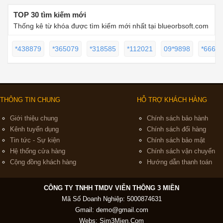
TOP 30 tìm kiếm mới
Thống kê từ khóa được tìm kiếm mới nhất tại blueorbsoft.com
*438879
*365079
*318585
*112021
09*9898
*6666
THÔNG TIN CHUNG
HỖ TRỢ KHÁCH HÀNG
Giới thiệu chung
Chính sách bảo hành
Kênh tuyển dụng
Chính sách đổi hàng
Tin tức - Sự kiện
Chính sách bảo mật
Hệ thống cửa hàng
Chính sách vận chuyển
Cộng đồng khách hàng
Hướng dẫn thanh toán
CÔNG TY TNHH TMDV VIỄN THÔNG 3 MIỀN
Mã Số Doanh Nghiệp: 5000874631
Gmail:
demo@gmail.com
Webs: Sim3Mien.Com