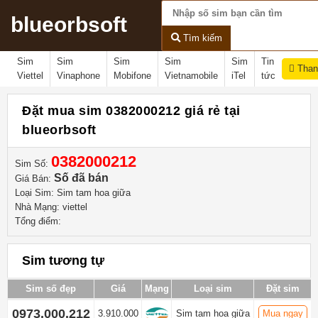
blueorbsoft
Tìm kiếm
Sim
Sim
Sim
Sim
Sim
Tin
Than
Viettel
Vinaphone
Mobifone
Vietnamobile
iTel
tức
Đặt mua sim 0382000212 giá rẻ tại
blueorbsoft
0382000212
Sim Số:
Số đã bán
Giá Bán:
Loại Sim: Sim tam hoa giữa
Nhà Mạng: viettel
Tổng điểm:
Sim tương tự
Sim số đẹp
Giá
Mạng
Loại sim
Đặt sim
0973.000.212
3.910.000
Sim tam hoa giữa
Mua ngay