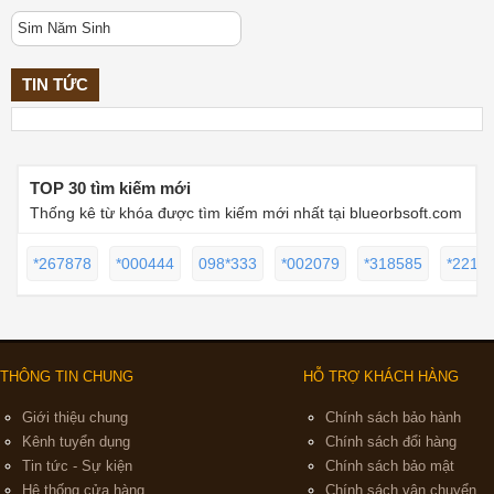
Sim Năm Sinh
TIN TỨC
TOP 30 tìm kiếm mới
Thống kê từ khóa được tìm kiếm mới nhất tại blueorbsoft.com
*267878
*000444
098*333
*002079
*318585
*2217
THÔNG TIN CHUNG
HỖ TRỢ KHÁCH HÀNG
Giới thiệu chung
Chính sách bảo hành
Kênh tuyển dụng
Chính sách đổi hàng
Tin tức - Sự kiện
Chính sách bảo mật
Hệ thống cửa hàng
Chính sách vận chuyển