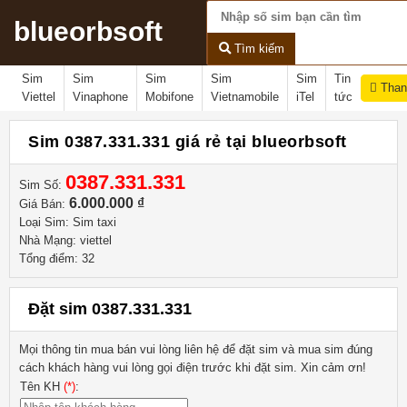
blueorbsoft
Tìm kiếm
Sim
Sim
Sim
Sim
Sim
Tin
Than
Viettel
Vinaphone
Mobifone
Vietnamobile
iTel
tức
Sim 0387.331.331 giá rẻ tại blueorbsoft
0387.331.331
Sim Số:
6.000.000 ₫
Giá Bán:
Loại Sim: Sim taxi
Nhà Mạng: viettel
Tổng điểm: 32
Đặt sim 0387.331.331
Mọi thông tin mua bán vui lòng liên hệ
để đặt sim và mua sim đúng
cách khách hàng vui lòng gọi điện trước khi đặt sim. Xin cảm ơn!
Tên KH
(*)
: