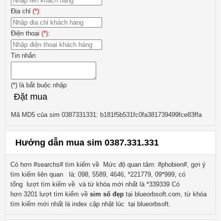
Địa chỉ
(*)
:
Điện thoại
(*)
:
Tin nhắn
(*)
là bắt buộc nhập
Đặt mua
Mã MD5 của sim 0387331331: b181f5b531fc0fa381739499fce83ffa
Hướng dẫn mua sim 0387.331.331
Có hơn #searchs# tìm kiếm về
Mức độ quan tâm: #phobien#, gợi ý
tìm kiếm liên quan
là:
098, 5589, 4646, *221779, 09*999
, có
tổng lượt tìm kiếm về
và từ khóa mới nhất là
*339339
Có
hơn
3201
lượt tìm kiếm về
sim số đẹp
tại blueorbsoft.com, từ khóa
tìm kiếm mới nhất là
index
cập nhật lúc tại blueorbsoft.