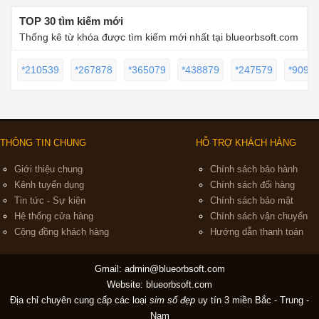
TOP 30 tìm kiếm mới
Thống kê từ khóa được tìm kiếm mới nhất tại blueorbsoft.com
*210539
*267878
*365079
*438879
*247579
*9091
THÔNG TIN CHUNG
HỖ TRỢ KHÁCH HÀNG
Giới thiệu chung
Chính sách bảo hành
Kênh tuyển dụng
Chính sách đổi hàng
Tin tức - Sự kiện
Chính sách bảo mật
Hệ thống cửa hàng
Chính sách vận chuyển
Cộng đồng khách hàng
Hướng dẫn thanh toán
Gmail:
admin@blueorbsoft.com
Website: blueorbsoft.com
Địa chỉ chuyên cung cấp các loại
sim số đẹp
uy tín 3 miền Bắc - Trung -
Nam