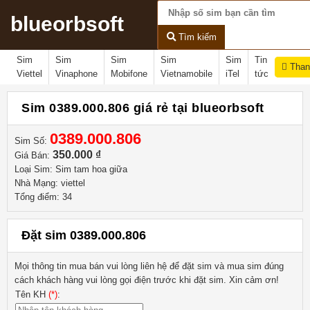
blueorbsoft
Tìm kiếm
Sim
Sim
Sim
Sim
Sim
Tin
Than
Viettel
Vinaphone
Mobifone
Vietnamobile
iTel
tức
Sim 0389.000.806 giá rẻ tại blueorbsoft
0389.000.806
Sim Số:
350.000 ₫
Giá Bán:
Loại Sim: Sim tam hoa giữa
Nhà Mạng: viettel
Tổng điểm: 34
Đặt sim 0389.000.806
Mọi thông tin mua bán vui lòng liên hệ
để đặt sim và mua sim đúng
cách khách hàng vui lòng gọi điện trước khi đặt sim. Xin cảm ơn!
Tên KH
(*)
: