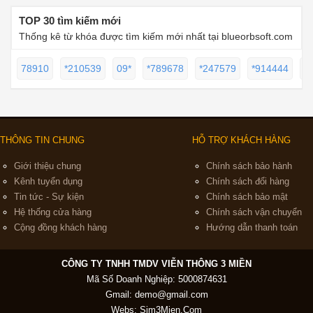
TOP 30 tìm kiếm mới
Thống kê từ khóa được tìm kiếm mới nhất tại blueorbsoft.com
78910
*210539
09*
*789678
*247579
*914444
0
THÔNG TIN CHUNG
HỖ TRỢ KHÁCH HÀNG
Giới thiệu chung
Chính sách bảo hành
Kênh tuyển dụng
Chính sách đổi hàng
Tin tức - Sự kiện
Chính sách bảo mật
Hệ thống cửa hàng
Chính sách vận chuyển
Cộng đồng khách hàng
Hướng dẫn thanh toán
CÔNG TY TNHH TMDV VIỄN THÔNG 3 MIỀN
Mã Số Doanh Nghiệp: 5000874631
Gmail:
demo@gmail.com
Webs: Sim3Mien.Com