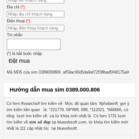
Địa chỉ
(*)
:
Điện thoại
(*)
:
Tin nhắn
(*)
là bắt buộc nhập
Đặt mua
Mã MD5 của sim 0389000806: af59ac90d5da9af72f38bad5f48175a9
Hướng dẫn mua sim 0389.000.806
Có hơn #searchs# tìm kiếm về
Mức độ quan tâm: #phobien#, gợi ý
tìm kiếm liên quan
là:
*221779, 09*999, 098, *112021, *666666
, có
tổng lượt tìm kiếm về
và từ khóa mới nhất là
Có hơn
1731
lượt
tìm kiếm về
sim số đẹp
tại blueorbsoft.com, từ khóa tìm kiếm mới
nhất là
111
cập nhật lúc tại blueorbsoft.