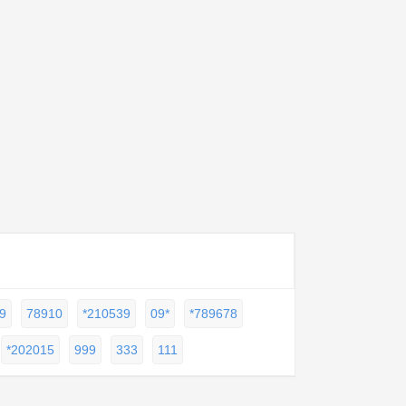
9
78910
*210539
09*
*789678
*202015
999
333
111