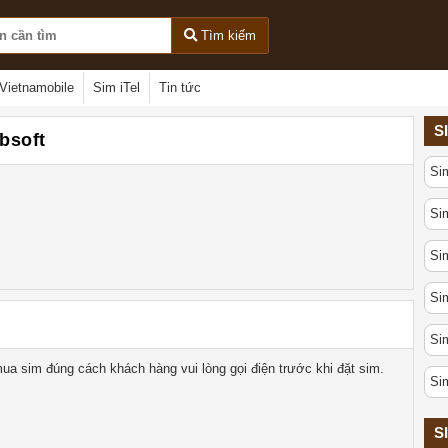
Tìm kiếm
Vietnamobile
Sim iTel
Tin tức
S
rbsoft
Si
Sim
Sim
Sim
Sim
ua sim đúng cách khách hàng vui lòng gọi điện trước khi đặt sim.
Si
S