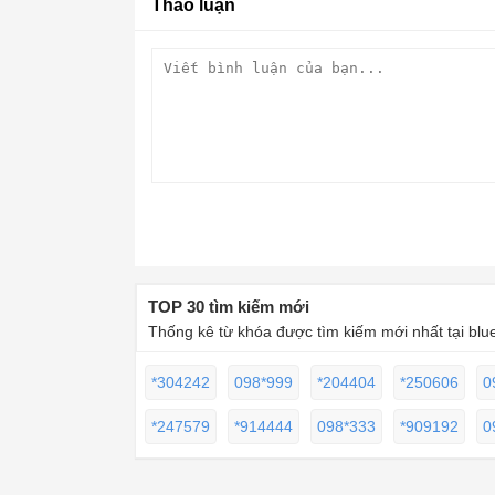
Thảo luận
TOP 30 tìm kiếm mới
Thống kê từ khóa được tìm kiếm mới nhất tại blu
*304242
098*999
*204404
*250606
0
*247579
*914444
098*333
*909192
0