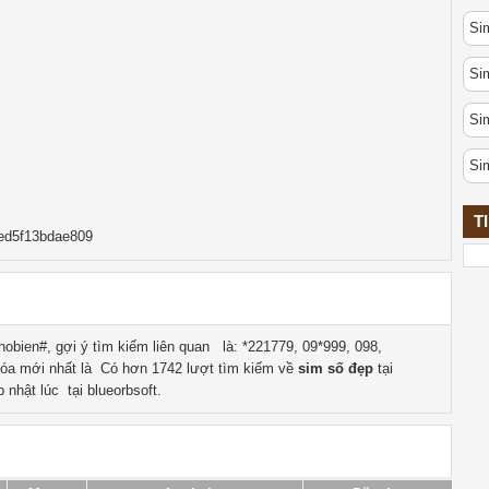
Sim
Si
Si
Si
T
ed5f13bdae809
obien#, gợi ý tìm kiếm liên quan
là:
*221779, 09*999, 098,
óa mới nhất là
Có hơn
1742
lượt tìm kiếm về
sim số đẹp
tại
 nhật lúc tại blueorbsoft.