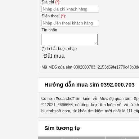
Địa chỉ
(*)
:
Điện thoại
(*)
:
Tin nhắn
(*)
là bắt buộc nhập
Đặt mua
Mã MD5 của sim 0392000703: 2153d69fe1770c43b3d
Hướng dẫn mua sim 0392.000.703
Có hơn #searchs# tìm kiếm về
Mức độ quan tâm: #ph
*112021, *666666
, có tổng lượt tìm kiếm về
và từ kh
blueorbsoft.com, từ khóa tìm kiếm mới nhất là
111
cập
Sim tương tự