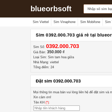
blueorbsoft
Sim Viettel
Sim Vinaphone
Sim Mobifone
Sim 
Sim 0392.000.703 giá rẻ tại blueo
0392.000.703
Sim Số:
350.000 ₫
Giá Bán:
Loại Sim: Sim tam hoa giữa
Nhà Mạng: viettel
Tổng điểm: 24
Đặt sim 0392.000.703
Mọi thông tin mua bán vui lòng liên hệ
để đặt sim và m
Xin cảm ơn!
Tên KH
(*)
: