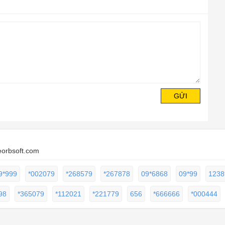
GỬI
eorbsoft.com
9*999
*002079
*268579
*267878
09*6868
09*99
1238
98
*365079
*112021
*221779
656
*666666
*000444