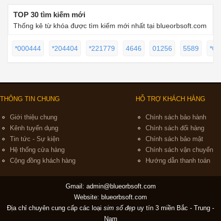
TOP 30 tìm kiếm mới
Thống kê từ khóa được tìm kiếm mới nhất tại blueorbsoft.com
*000444
*204404
*221779
4646
01256
5589
*07
THÔNG TIN CHUNG
HỖ TRỢ KHÁCH HÀNG
Giới thiệu chung
Chính sách bảo hành
Kênh tuyển dụng
Chính sách đổi hàng
Tin tức - Sự kiện
Chính sách bảo mật
Hệ thống cửa hàng
Chính sách vận chuyển
Cộng đồng khách hàng
Hướng dẫn thanh toán
Gmail:
admin@blueorbsoft.com
Website: blueorbsoft.com
Địa chỉ chuyên cung cấp các loại
sim số đẹp
uy tín 3 miền Bắc - Trung -
Nam