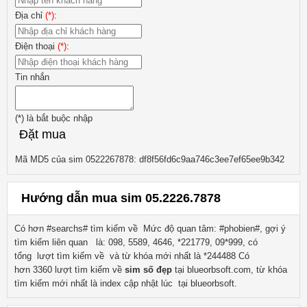
Địa chỉ
(*)
:
Điện thoại
(*)
:
Tin nhắn
(*)
là bắt buộc nhập
Đặt mua
Mã MD5 của sim 0522267878: df8f56fd6c9aa746c3ee7ef65ee9b342
Hướng dẫn mua sim 05.2226.7878
Có hơn #searchs# tìm kiếm về
Mức độ quan tâm: #phobien#, gợi ý
tìm kiếm liên quan
là:
098, 5589, 4646, *221779, 09*999
, có
tổng lượt tìm kiếm về
và từ khóa mới nhất là
*244488
Có
hơn
3360
lượt tìm kiếm về
sim số đẹp
tại blueorbsoft.com, từ khóa
tìm kiếm mới nhất là
index
cập nhật lúc tại blueorbsoft.