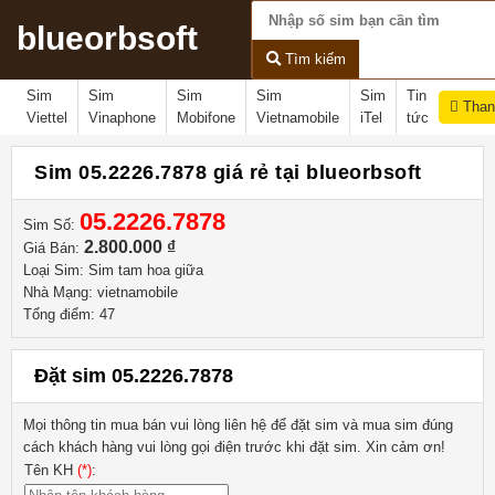
blueorbsoft
Tìm kiếm
Sim
Sim
Sim
Sim
Sim
Tin
Than
Viettel
Vinaphone
Mobifone
Vietnamobile
iTel
tức
Sim 05.2226.7878 giá rẻ tại blueorbsoft
05.2226.7878
Sim Số:
2.800.000 ₫
Giá Bán:
Loại Sim: Sim tam hoa giữa
Nhà Mạng: vietnamobile
Tổng điểm: 47
Đặt sim 05.2226.7878
Mọi thông tin mua bán vui lòng liên hệ
để đặt sim và mua sim đúng
cách khách hàng vui lòng gọi điện trước khi đặt sim. Xin cảm ơn!
Tên KH
(*)
: