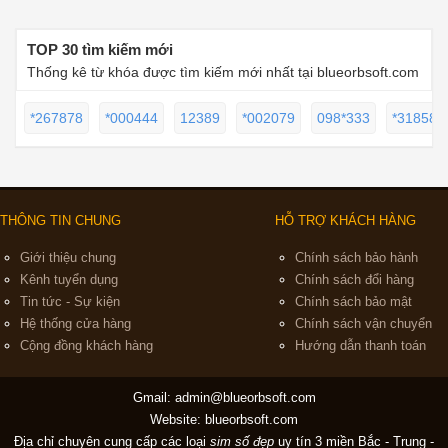
TOP 30 tìm kiếm mới
Thống kê từ khóa được tìm kiếm mới nhất tại blueorbsoft.com
*267878
*000444
12389
*002079
098*333
*318585
THÔNG TIN CHUNG
HỖ TRỢ KHÁCH HÀNG
Giới thiệu chung
Chính sách bảo hành
Kênh tuyển dụng
Chính sách đổi hàng
Tin tức - Sự kiện
Chính sách bảo mật
Hệ thống cửa hàng
Chính sách vận chuyển
Cộng đồng khách hàng
Hướng dẫn thanh toán
Gmail:
admin@blueorbsoft.com
Website: blueorbsoft.com
Địa chỉ chuyên cung cấp các loại
sim số đẹp
uy tín 3 miền Bắc - Trung -