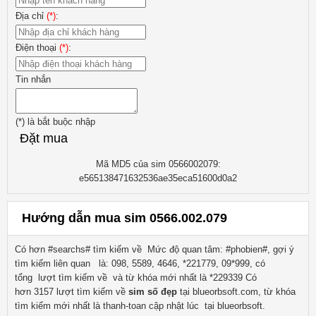
Địa chỉ
(*)
:
Điện thoại
(*)
:
Tin nhắn
(*)
là bắt buộc nhập
Đặt mua
Mã MD5 của sim 0566002079:
e565138471632536ae35eca51600d0a2
Hướng dẫn mua sim 0566.002.079
Có hơn #searchs# tìm kiếm về
Mức độ quan tâm: #phobien#, gợi ý
tìm kiếm liên quan
là:
098, 5589, 4646, *221779, 09*999
, có
tổng lượt tìm kiếm về
và từ khóa mới nhất là
*229339
Có
hơn
3157
lượt tìm kiếm về
sim số đẹp
tại blueorbsoft.com, từ khóa
tìm kiếm mới nhất là
thanh-toan
cập nhật lúc tại blueorbsoft.