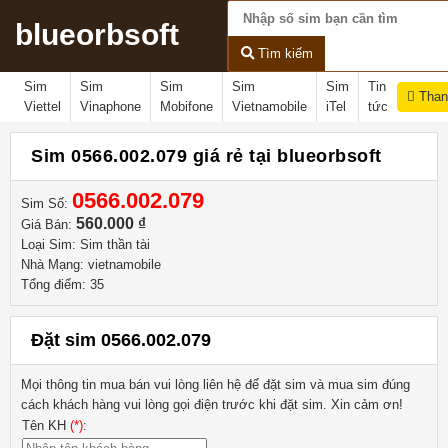
blueorbsoft
Tìm kiếm
Sim
Sim
Sim
Sim
Sim
Tin
Than
Viettel
Vinaphone
Mobifone
Vietnamobile
iTel
tức
Sim 0566.002.079 giá rẻ tại blueorbsoft
0566.002.079
Sim Số:
560.000 ₫
Giá Bán:
Loại Sim: Sim thần tài
Nhà Mạng: vietnamobile
Tổng điểm: 35
Đặt sim 0566.002.079
Mọi thông tin mua bán vui lòng liên hệ
để đặt sim và mua sim đúng
cách khách hàng vui lòng gọi điện trước khi đặt sim. Xin cảm ơn!
Tên KH
(*)
: