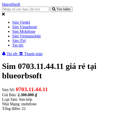
blueorbsoft
Tìm kiếm
Sim Viettel
Sim Vinaphone
Sim Mobifone
Sim Vietnamobile
Sim iTel
Tin tức
Tin tức
Thanh toán
Sim 0703.11.44.11 giá rẻ tại
blueorbsoft
0703.11.44.11
Sim Số:
Giá Bán:
2.300.000 ₫
Loại Sim: Sim kép
Nhà Mạng: mobifone
Tổng điểm: 22