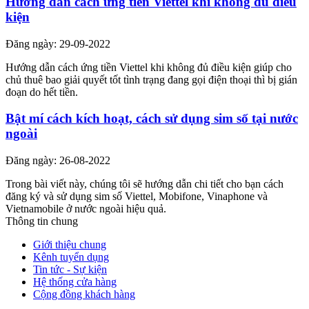
Hướng dẫn cách ứng tiền Viettel khi không đủ điều
kiện
Đăng ngày: 29-09-2022
Hướng dẫn cách ứng tiền Viettel khi không đủ điều kiện giúp cho
chủ thuê bao giải quyết tốt tình trạng đang gọi điện thoại thì bị gián
đoạn do hết tiền.
Bật mí cách kích hoạt, cách sử dụng sim số tại nước
ngoài
Đăng ngày: 26-08-2022
Trong bài viết này, chúng tôi sẽ hướng dẫn chi tiết cho bạn cách
đăng ký và sử dụng sim số Viettel, Mobifone, Vinaphone và
Vietnamobile ở nước ngoài hiệu quả.
Thông tin chung
Giới thiệu chung
Kênh tuyển dụng
Tin tức - Sự kiện
Hệ thống cửa hàng
Cộng đồng khách hàng