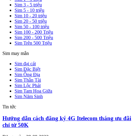
Sim 3 - 5 triệu
Sim 5 - 10 triệu
Sim 10 - 20 triệu
Sim 20 - 50 triệu
Sim 50 - 100 triệu
Sim 100 - 200 Triệu
Sim 200 - 500 Triệu
Sim Trên 500 Triệu
Sim may mắn
Sim đại cát
Sim Đặc Biệt
Sim Ông Địa
Sim Thần Tài
Sim Lộc Phát
Sim Tam Hoa Giữa
Sim Năm Sinh
Tin tức
Hướng dẫn cách đăng ký 4G Itelecom tháng ưu đãi
chỉ từ 50K