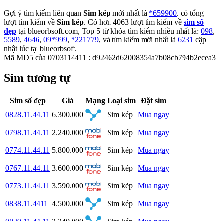
Gợi ý tìm kiếm liên quan
Sim kép
mới nhất là
*659900
. có tổng
lượt tìm kiếm về
Sim kép
. Có hơn
4063
lượt tìm kiếm về
sim số
đẹp
tại blueorbsoft.com, Top 5 từ khóa tìm kiếm nhiều nhất là:
098
,
5589
,
4646
,
09*999
,
*221779
, và tìm kiếm mới nhất là
6231
cập
nhật lúc tại blueorbsoft.
Mã MD5 của 0703114411 : d92462d62008354a7b08cb794b2ecea3
Sim tương tự
Sim số đẹp
Giá
Mạng
Loại sim
Đặt sim
0828.11.44.11
6.300.000
Sim kép
Mua ngay
0798.11.44.11
2.240.000
Sim kép
Mua ngay
0774.11.44.11
5.800.000
Sim kép
Mua ngay
0767.11.44.11
3.600.000
Sim kép
Mua ngay
0773.11.44.11
3.590.000
Sim kép
Mua ngay
0838.11.4411
4.500.000
Sim kép
Mua ngay