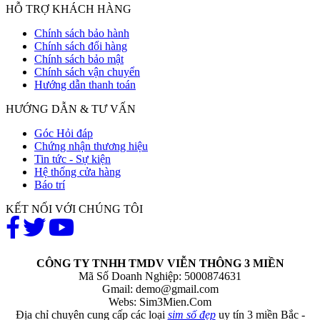
HỖ TRỢ KHÁCH HÀNG
Chính sách bảo hành
Chính sách đổi hàng
Chính sách bảo mật
Chính sách vận chuyển
Hướng dẫn thanh toán
HƯỚNG DẪN & TƯ VẤN
Góc Hỏi đáp
Chứng nhận thương hiệu
Tin tức - Sự kiện
Hệ thống cửa hàng
Báo trí
KẾT NỐI VỚI CHÚNG TÔI
CÔNG TY TNHH TMDV VIỄN THÔNG 3 MIỀN
Mã Số Doanh Nghiệp: 5000874631
Gmail:
demo@gmail.com
Webs: Sim3Mien.Com
Địa chỉ chuyên cung cấp các loại
sim số đẹp
uy tín 3 miền Bắc -