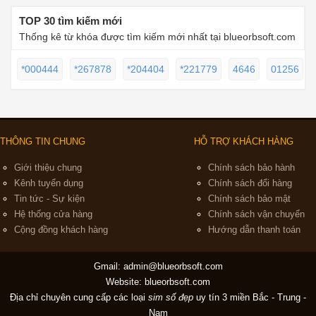
TOP 30 tìm kiếm mới
Thống kê từ khóa được tìm kiếm mới nhất tại blueorbsoft.com
*000444
*267878
*204404
*221779
4646
01256
THÔNG TIN CHUNG
HỖ TRỢ KHÁCH HÀNG
Giới thiệu chung
Chính sách bảo hành
Kênh tuyển dụng
Chính sách đổi hàng
Tin tức - Sự kiện
Chính sách bảo mật
Hệ thống cửa hàng
Chính sách vận chuyển
Cộng đồng khách hàng
Hướng dẫn thanh toán
Gmail:
admin@blueorbsoft.com
Website: blueorbsoft.com
Địa chỉ chuyên cung cấp các loại
sim số đẹp
uy tín 3 miền Bắc - Trung -
Nam