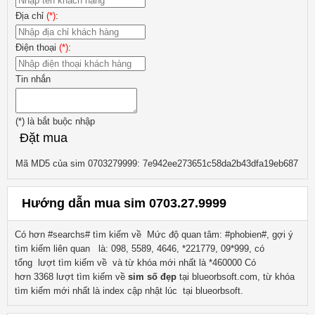
Địa chỉ
(*)
:
Điện thoại
(*)
:
Tin nhắn
(*)
là bắt buộc nhập
Đặt mua
Mã MD5 của sim 0703279999: 7e942ee273651c58da2b43dfa19eb687
Hướng dẫn mua sim 0703.27.9999
Có hơn #searchs# tìm kiếm về
Mức độ quan tâm: #phobien#, gợi ý
tìm kiếm liên quan
là:
098, 5589, 4646, *221779, 09*999
, có
tổng lượt tìm kiếm về
và từ khóa mới nhất là
*460000
Có
hơn
3368
lượt tìm kiếm về
sim số đẹp
tại blueorbsoft.com, từ khóa
tìm kiếm mới nhất là
index
cập nhật lúc tại blueorbsoft.