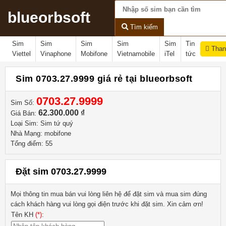
blueorbsoft
Tìm kiếm
Sim
Sim
Sim
Sim
Sim
Tin
Than
Viettel
Vinaphone
Mobifone
Vietnamobile
iTel
tức
Sim 0703.27.9999 giá rẻ tại blueorbsoft
0703.27.9999
Sim Số:
62.300.000 ₫
Giá Bán:
Loại Sim: Sim tứ quý
Nhà Mạng: mobifone
Tổng điểm: 55
Đặt sim 0703.27.9999
Mọi thông tin mua bán vui lòng liên hệ
để đặt sim và mua sim đúng
cách khách hàng vui lòng gọi điện trước khi đặt sim. Xin cảm ơn!
Tên KH
(*)
: