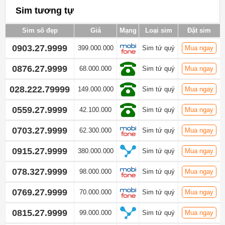
Sim tương tự
Sim số đẹp
Giá
Mạng
Loại sim
Đặt sim
0903.27.9999
399.000.000
Sim tứ quý
Mua ngay
0876.27.9999
68.000.000
Sim tứ quý
Mua ngay
028.222.79999
149.000.000
Sim tứ quý
Mua ngay
0559.27.9999
42.100.000
Sim tứ quý
Mua ngay
0703.27.9999
62.300.000
Sim tứ quý
Mua ngay
0915.27.9999
380.000.000
Sim tứ quý
Mua ngay
078.327.9999
98.000.000
Sim tứ quý
Mua ngay
0769.27.9999
70.000.000
Sim tứ quý
Mua ngay
0815.27.9999
99.000.000
Sim tứ quý
Mua ngay