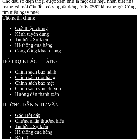
Các đầu số điện thoại được xem như là một dấu hiệu nhận biết nhà
mạng và mỗi đầu đều có ý nghĩa riêng. Vậy 0587 là mạng gì? Cùng
tìm hiểu ngay nhé!
Thông tin chung
Giới thiệu chung
Kênh tuyển dụng
Tin tức - Sự kiện
Hệ thống cửa hàng
Cộng đồng khách hàng
HỖ TRỢ KHÁCH HÀNG
Chính sách bảo hành
Chính sách đổi hàng
Chính sách bảo mật
Chính sách vận chuyển
Hướng dẫn thanh toán
HƯỚNG DẪN & TƯ VẤN
Góc Hỏi đáp
Chứng nhận thương hiệu
Tin tức - Sự kiện
Hệ thống cửa hàng
Báo trí