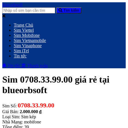
blueorbsoft
Tìm kiếm
Trang Chủ
Sim Viettel
Sim Mobifone
Sim Vietnamobile
Sim Vinaphone
Sim iTel
Tin tức
Tin tức
Thanh toán
Sim 0708.33.99.00 giá rẻ tại
blueorbsoft
0708.33.99.00
Sim Số:
Giá Bán:
2.000.000 ₫
Loại Sim: Sim kép
Nhà Mạng: mobifone
Tổng điểm: 39