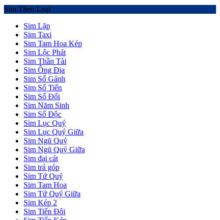
Sim Theo Loại
Sim Lặp
Sim Taxi
Sim Tam Hoa Kép
Sim Lộc Phát
Sim Thần Tài
Sim Ông Địa
Sim Số Gánh
Sim Số Tiến
Sim Số Đối
Sim Năm Sinh
Sim Số Độc
Sim Lục Quý
Sim Lục Quý Giữa
Sim Ngũ Quý
Sim Ngũ Quý Giữa
Sim đại cát
Sim trả góp
Sim Tứ Quý
Sim Tam Hoa
Sim Tứ Quý Giữa
Sim Kép 2
Sim Tiến Đôi