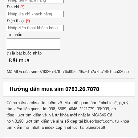
Địa chỉ
(*)
:
Điện thoại
(*)
:
Tin nhắn
(*)
là bắt buộc nhập
Đặt mua
Mã MD5 của sim 0783267878: 76c998c2f6a61a2a7ffc1451cca320ae
Hướng dẫn mua sim 0783.26.7878
Có hơn #searchs# tìm kiếm về
Mức độ quan tâm: #phobien#, gợi ý
tìm kiếm liên quan
là:
098, 5589, 4646, *221779, 09*999
, có
tổng lượt tìm kiếm về
và từ khóa mới nhất là
*404646
Có
hơn
3190
lượt tìm kiếm về
sim số đẹp
tại blueorbsoft.com, từ khóa
tìm kiếm mới nhất là
index
cập nhật lúc tại blueorbsoft.