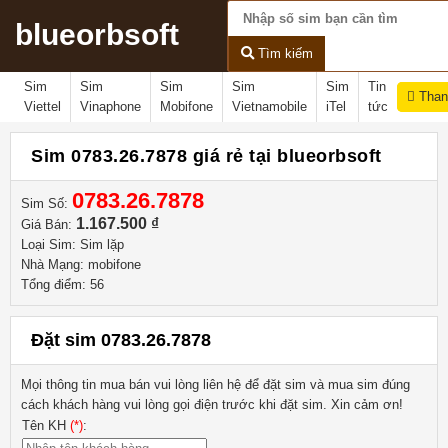
blueorbsoft
Tìm kiếm
Sim
Sim
Sim
Sim
Sim
Tin
Than
Viettel
Vinaphone
Mobifone
Vietnamobile
iTel
tức
Sim 0783.26.7878 giá rẻ tại blueorbsoft
0783.26.7878
Sim Số:
1.167.500 ₫
Giá Bán:
Loại Sim: Sim lặp
Nhà Mạng: mobifone
Tổng điểm: 56
Đặt sim 0783.26.7878
Mọi thông tin mua bán vui lòng liên hệ
để đặt sim và mua sim đúng
cách khách hàng vui lòng gọi điện trước khi đặt sim. Xin cảm ơn!
Tên KH
(*)
: