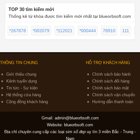
TOP 30 tìm kiếm mới
Thống kê từ khóa được tìm kiếm mới nhất tại blueorbsoft.com
*267878
*002079
*112021
*000444
78910
111
*
THÔNG TIN CHUNG
HỖ TRỢ KHÁCH HÀNG
Giới thiệu chung
Chính sách bảo hành
Kênh tuyển dụng
Chính sách đổi hàng
Tin tức - Sự kiện
Chính sách bảo mật
Hệ thống cửa hàng
Chính sách vận chuyển
Cộng đồng khách hàng
Hướng dẫn thanh toán
Gmail:
admin@blueorbsoft.com
Website: blueorbsoft.com
Địa chỉ chuyên cung cấp các loại
sim số đẹp
uy tín 3 miền Bắc - Trung -
Nam