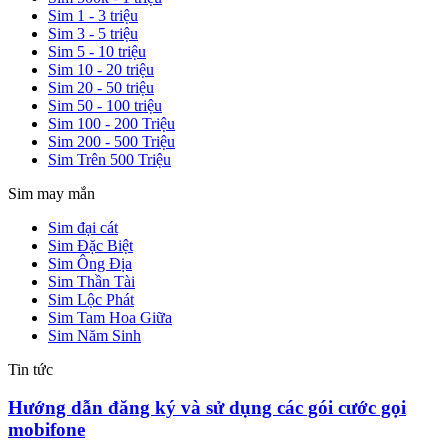
Sim 1 - 3 triệu
Sim 3 - 5 triệu
Sim 5 - 10 triệu
Sim 10 - 20 triệu
Sim 20 - 50 triệu
Sim 50 - 100 triệu
Sim 100 - 200 Triệu
Sim 200 - 500 Triệu
Sim Trên 500 Triệu
Sim may mắn
Sim đại cát
Sim Đặc Biệt
Sim Ông Địa
Sim Thần Tài
Sim Lộc Phát
Sim Tam Hoa Giữa
Sim Năm Sinh
Tin tức
Hướng dẫn đăng ký và sử dụng các gói cước gọi
mobifone