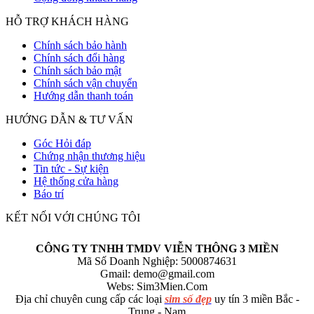
HỖ TRỢ KHÁCH HÀNG
Chính sách bảo hành
Chính sách đổi hàng
Chính sách bảo mật
Chính sách vận chuyển
Hướng dẫn thanh toán
HƯỚNG DẪN & TƯ VẤN
Góc Hỏi đáp
Chứng nhận thương hiệu
Tin tức - Sự kiện
Hệ thống cửa hàng
Báo trí
KẾT NỐI VỚI CHÚNG TÔI
CÔNG TY TNHH TMDV VIỄN THÔNG 3 MIỀN
Mã Số Doanh Nghiệp: 5000874631
Gmail:
demo@gmail.com
Webs: Sim3Mien.Com
Địa chỉ chuyên cung cấp các loại
sim số đẹp
uy tín 3 miền Bắc -
Trung - Nam