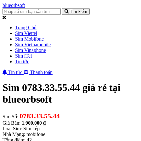
blueorbsoft
Tìm kiếm
Trang Chủ
Sim Viettel
Sim Mobifone
Sim Vietnamobile
Sim Vinaphone
Sim iTel
Tin tức
Tin tức
Thanh toán
Sim 0783.33.55.44 giá rẻ tại
blueorbsoft
0783.33.55.44
Sim Số:
Giá Bán:
1.900.000 ₫
Loại Sim: Sim kép
Nhà Mạng: mobifone
Tổng điểm: 42