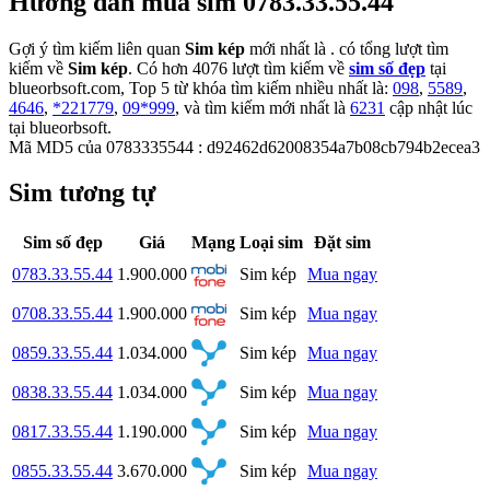
Hướng dẫn mua sim 0783.33.55.44
Gợi ý tìm kiếm liên quan
Sim kép
mới nhất là
. có tổng lượt tìm
kiếm về
Sim kép
. Có hơn
4076
lượt tìm kiếm về
sim số đẹp
tại
blueorbsoft.com, Top 5 từ khóa tìm kiếm nhiều nhất là:
098
,
5589
,
4646
,
*221779
,
09*999
, và tìm kiếm mới nhất là
6231
cập nhật lúc
tại blueorbsoft.
Mã MD5 của 0783335544 : d92462d62008354a7b08cb794b2ecea3
Sim tương tự
Sim số đẹp
Giá
Mạng
Loại sim
Đặt sim
0783.33.55.44
1.900.000
Sim kép
Mua ngay
0708.33.55.44
1.900.000
Sim kép
Mua ngay
0859.33.55.44
1.034.000
Sim kép
Mua ngay
0838.33.55.44
1.034.000
Sim kép
Mua ngay
0817.33.55.44
1.190.000
Sim kép
Mua ngay
0855.33.55.44
3.670.000
Sim kép
Mua ngay