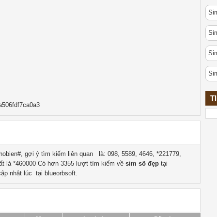
Sim
Si
Si
Si
T
a506fdf7ca0a3
obien#, gợi ý tìm kiếm liên quan
là:
098, 5589, 4646, *221779,
ất là
*460000
Có hơn
3355
lượt tìm kiếm về
sim số đẹp
tại
ập nhật lúc tại blueorbsoft.