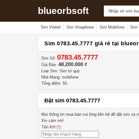
blueorbsoft
Sim Viettel
Sim Vinaphone
Sim Mobifone
Sim 
Sim 0783.45.7777 giá rẻ tại blueo
0783.45.7777
Sim Số:
48.200.000 ₫
Giá Bán:
Loại Sim: Sim tứ quý
Nhà Mạng: mobifone
Tổng điểm: 55
Đặt sim 0783.45.7777
Mọi thông tin mua bán vui lòng liên hệ
để đặt sim và m
Xin cảm ơn!
Tên KH
(*)
: