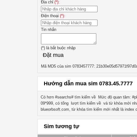
Địa chỉ
(*)
:
Điện thoại
(*)
:
Tin nhắn
(*)
là bắt buộc nhập
Đặt mua
Mã MD5 của sim 0783457777: 21b30e05d57971f97d0
Hướng dẫn mua sim 0783.45.7777
Có hơn #searchs# tìm kiếm về
Mức độ quan tâm: #ph
09*999
, có tổng lượt tìm kiếm về
và từ khóa mới nh
blueorbsoft.com, từ khóa tìm kiếm mới nhất là
index
c
Sim tương tự