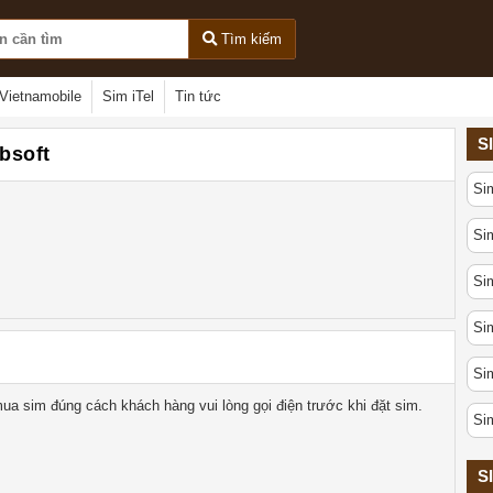
Tìm kiếm
Vietnamobile
Sim iTel
Tin tức
S
rbsoft
Si
Sim
Sim
Sim
Sim
ua sim đúng cách khách hàng vui lòng gọi điện trước khi đặt sim.
Si
S