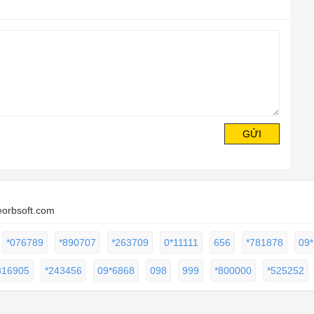
GỬI
eorbsoft.com
*076789
*890707
*263709
0*11111
656
*781878
09*
316905
*243456
09*6868
098
999
*800000
*525252