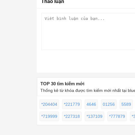
Thảo luận
TOP 30 tìm kiếm mới
Thống kê từ khóa được tìm kiếm mới nhất tại blu
*204404
*221779
4646
01256
5589
*719999
*227318
*137109
*777879
*