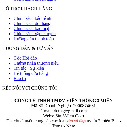
HỖ TRỢ KHÁCH HÀNG
Chính sách bảo hành
Chính sách đổi hàng
Chính sách bảo mật
Chính sách vận chuyển
Hướng dẫn thanh toán
HƯỚNG DẪN & TƯ VẤN
Góc Hỏi đáp
Chứng nhận thương hiệu
Tin tức - Sự kiện
Hệ thống cửa hàng
Báo trí
KẾT NỐI VỚI CHÚNG TÔI
CÔNG TY TNHH TMDV VIỄN THÔNG 3 MIỀN
Mã Số Doanh Nghiệp: 5000874631
Gmail:
demo@gmail.com
Webs: Sim3Mien.Com
Địa chỉ chuyên cung cấp các loại
sim số đẹp
uy tín 3 miền Bắc -
Trung - Nam