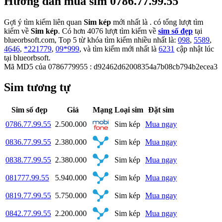
Hướng dẫn mua sim 0786.77.99.55
Gợi ý tìm kiếm liên quan
Sim kép
mới nhất là
. có tổng lượt tìm
kiếm về
Sim kép
. Có hơn
4076
lượt tìm kiếm về
sim số đẹp
tại
blueorbsoft.com, Top 5 từ khóa tìm kiếm nhiều nhất là:
098
,
5589
,
4646
,
*221779
,
09*999
, và tìm kiếm mới nhất là
6231
cập nhật lúc
tại blueorbsoft.
Mã MD5 của 0786779955 : d92462d62008354a7b08cb794b2ecea3
Sim tương tự
Sim số đẹp
Giá
Mạng
Loại sim
Đặt sim
0786.77.99.55
2.500.000
Sim kép
Mua ngay
0836.77.99.55
2.380.000
Sim kép
Mua ngay
0838.77.99.55
2.380.000
Sim kép
Mua ngay
081777.99.55
5.940.000
Sim kép
Mua ngay
0819.77.99.55
5.750.000
Sim kép
Mua ngay
0842.77.99.55
2.200.000
Sim kép
Mua ngay