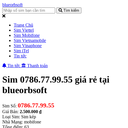
blueorbsoft
Tìm kiếm
Trang Chủ
Sim Viettel
Sim Mobifone
Sim Vietnamobile
Sim Vinaphone
Sim iTel
Tin tức
Tin tức
Thanh toán
Sim 0786.77.99.55 giá rẻ tại
blueorbsoft
0786.77.99.55
Sim Số:
Giá Bán:
2.500.000 ₫
Loại Sim: Sim kép
Nhà Mạng: mobifone
Tổng điểm: 63