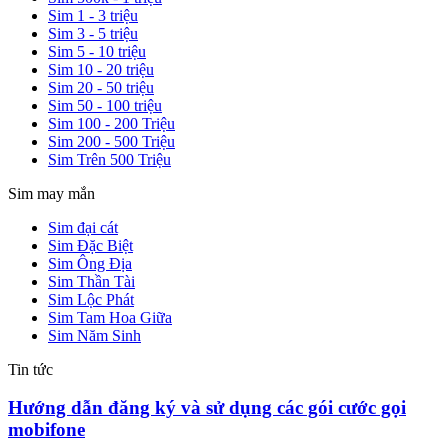
Sim 1 - 3 triệu
Sim 3 - 5 triệu
Sim 5 - 10 triệu
Sim 10 - 20 triệu
Sim 20 - 50 triệu
Sim 50 - 100 triệu
Sim 100 - 200 Triệu
Sim 200 - 500 Triệu
Sim Trên 500 Triệu
Sim may mắn
Sim đại cát
Sim Đặc Biệt
Sim Ông Địa
Sim Thần Tài
Sim Lộc Phát
Sim Tam Hoa Giữa
Sim Năm Sinh
Tin tức
Hướng dẫn đăng ký và sử dụng các gói cước gọi
mobifone