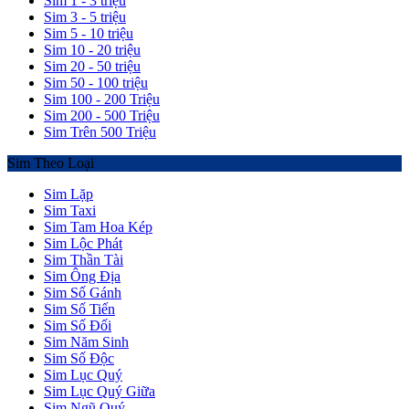
Sim 1 - 3 triệu
Sim 3 - 5 triệu
Sim 5 - 10 triệu
Sim 10 - 20 triệu
Sim 20 - 50 triệu
Sim 50 - 100 triệu
Sim 100 - 200 Triệu
Sim 200 - 500 Triệu
Sim Trên 500 Triệu
Sim Theo Loại
Sim Lặp
Sim Taxi
Sim Tam Hoa Kép
Sim Lộc Phát
Sim Thần Tài
Sim Ông Địa
Sim Số Gánh
Sim Số Tiến
Sim Số Đối
Sim Năm Sinh
Sim Số Độc
Sim Lục Quý
Sim Lục Quý Giữa
Sim Ngũ Quý