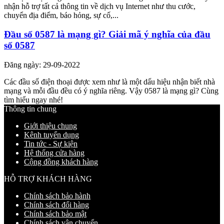
nhận hỗ trợ tất cả thông tin về dịch vụ Internet như thu cước,
chuyển địa điểm, báo hỏng, sự cố,...
Đầu số 0587 là mạng gì? Giải mã ý nghĩa của đầu
số 0587
Đăng ngày: 29-09-2022
Các đầu số điện thoại được xem như là một dấu hiệu nhận biết nhà
mạng và mỗi đầu đều có ý nghĩa riêng. Vậy 0587 là mạng gì? Cùng
tìm hiểu ngay nhé!
Thông tin chung
Giới thiệu chung
Kênh tuyển dụng
Tin tức - Sự kiện
Hệ thống cửa hàng
Cộng đồng khách hàng
HỖ TRỢ KHÁCH HÀNG
Chính sách bảo hành
Chính sách đổi hàng
Chính sách bảo mật
Chính sách vận chuyển