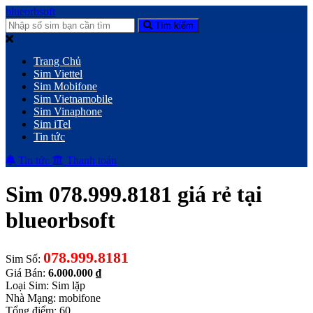
blueorbsoft
Tìm kiếm
Trang Chủ
Sim Viettel
Sim Mobifone
Sim Vietnamobile
Sim Vinaphone
Sim iTel
Tin tức
Tin tức
Thanh toán
Sim 078.999.8181 giá rẻ tại
blueorbsoft
078.999.8181
Sim Số:
Giá Bán:
6.000.000 ₫
Loại Sim: Sim lặp
Nhà Mạng: mobifone
Tổng điểm: 60