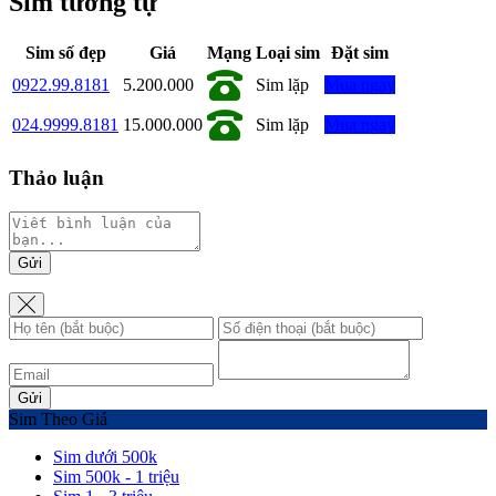
Sim tương tự
Sim số đẹp
Giá
Mạng
Loại sim
Đặt sim
0922.99.8181
5.200.000
Sim lặp
Mua ngay
024.9999.8181
15.000.000
Sim lặp
Mua ngay
Thảo luận
Gửi
Gửi
Sim Theo Giá
Sim dưới 500k
Sim 500k - 1 triệu