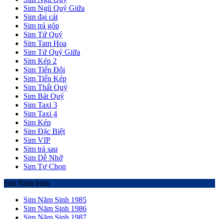
Sim Ngũ Quý Giữa
Sim đại cát
Sim trả góp
Sim Tứ Quý
Sim Tam Hoa
Sim Tứ Quý Giữa
Sim Kép 2
Sim Tiến Đôi
Sim Tiến Kép
Sim Thất Quý
Sim Bát Quý
Sim Taxi 3
Sim Taxi 4
Sim Kép
Sim Đặc Biệt
Sim VIP
Sim trả sau
Sim Dễ Nhớ
Sim Tự Chọn
Sim Năm Sinh
Sim Năm Sinh 1985
Sim Năm Sinh 1986
Sim Năm Sinh 1987