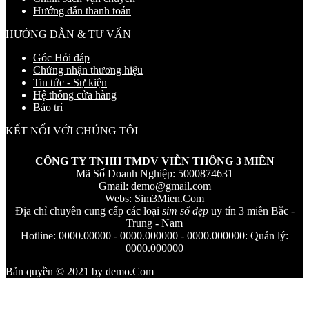
Hướng dẫn thanh toán
HƯỚNG DẪN & TƯ VẤN
Góc Hỏi đáp
Chứng nhận thương hiệu
Tin tức - Sự kiện
Hệ thống cửa hàng
Báo trí
KẾT NỐI VỚI CHÚNG TÔI
CÔNG TY TNHH TMDV VIỄN THÔNG 3 MIỀN
Mã Số Doanh Nghiệp: 5000874631
Gmail:
demo@gmail.com
Webs: Sim3Mien.Com
Địa chỉ chuyên cung cấp các loại
sim số đẹp
uy tín 3 miền Bắc -
Trung - Nam
Hotline: 0000.00000 - 0000.000000 - 0000.000000: Quản lý:
0000.000000
Bản quyền © 2021 by demo.Com