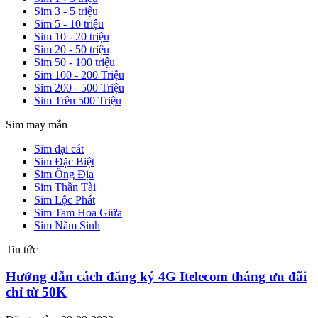
Sim 3 - 5 triệu
Sim 5 - 10 triệu
Sim 10 - 20 triệu
Sim 20 - 50 triệu
Sim 50 - 100 triệu
Sim 100 - 200 Triệu
Sim 200 - 500 Triệu
Sim Trên 500 Triệu
Sim may mắn
Sim đại cát
Sim Đặc Biệt
Sim Ông Địa
Sim Thần Tài
Sim Lộc Phát
Sim Tam Hoa Giữa
Sim Năm Sinh
Tin tức
Hướng dẫn cách đăng ký 4G Itelecom tháng ưu đãi
chỉ từ 50K