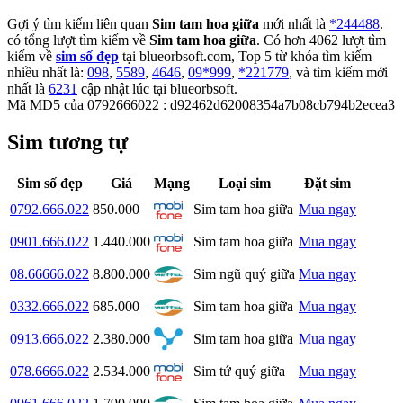
Gợi ý tìm kiếm liên quan
Sim tam hoa giữa
mới nhất là
*244488
.
có tổng lượt tìm kiếm về
Sim tam hoa giữa
. Có hơn
4062
lượt tìm
kiếm về
sim số đẹp
tại blueorbsoft.com, Top 5 từ khóa tìm kiếm
nhiều nhất là:
098
,
5589
,
4646
,
09*999
,
*221779
, và tìm kiếm mới
nhất là
6231
cập nhật lúc tại blueorbsoft.
Mã MD5 của 0792666022 : d92462d62008354a7b08cb794b2ecea3
Sim tương tự
Sim số đẹp
Giá
Mạng
Loại sim
Đặt sim
0792.666.022
850.000
Sim tam hoa giữa
Mua ngay
0901.666.022
1.440.000
Sim tam hoa giữa
Mua ngay
08.66666.022
8.800.000
Sim ngũ quý giữa
Mua ngay
0332.666.022
685.000
Sim tam hoa giữa
Mua ngay
0913.666.022
2.380.000
Sim tam hoa giữa
Mua ngay
078.6666.022
2.534.000
Sim tứ quý giữa
Mua ngay