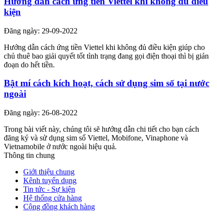
Hướng dẫn cách ứng tiền Viettel khi không đủ điều
kiện
Đăng ngày: 29-09-2022
Hướng dẫn cách ứng tiền Viettel khi không đủ điều kiện giúp cho
chủ thuê bao giải quyết tốt tình trạng đang gọi điện thoại thì bị gián
đoạn do hết tiền.
Bật mí cách kích hoạt, cách sử dụng sim số tại nước
ngoài
Đăng ngày: 26-08-2022
Trong bài viết này, chúng tôi sẽ hướng dẫn chi tiết cho bạn cách
đăng ký và sử dụng sim số Viettel, Mobifone, Vinaphone và
Vietnamobile ở nước ngoài hiệu quả.
Thông tin chung
Giới thiệu chung
Kênh tuyển dụng
Tin tức - Sự kiện
Hệ thống cửa hàng
Cộng đồng khách hàng