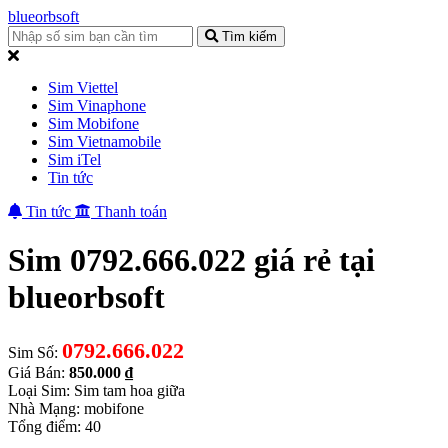
blueorbsoft
Tìm kiếm
Sim Viettel
Sim Vinaphone
Sim Mobifone
Sim Vietnamobile
Sim iTel
Tin tức
Tin tức
Thanh toán
Sim 0792.666.022 giá rẻ tại
blueorbsoft
0792.666.022
Sim Số:
Giá Bán:
850.000 ₫
Loại Sim: Sim tam hoa giữa
Nhà Mạng: mobifone
Tổng điểm: 40