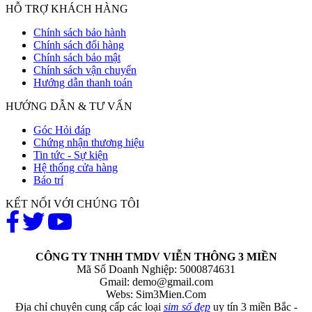
HỖ TRỢ KHÁCH HÀNG
Chính sách bảo hành
Chính sách đổi hàng
Chính sách bảo mật
Chính sách vận chuyển
Hướng dẫn thanh toán
HƯỚNG DẪN & TƯ VẤN
Góc Hỏi đáp
Chứng nhận thương hiệu
Tin tức - Sự kiện
Hệ thống cửa hàng
Báo trí
KẾT NỐI VỚI CHÚNG TÔI
CÔNG TY TNHH TMDV VIỄN THÔNG 3 MIỀN
Mã Số Doanh Nghiệp: 5000874631
Gmail:
demo@gmail.com
Webs: Sim3Mien.Com
Địa chỉ chuyên cung cấp các loại
sim số đẹp
uy tín 3 miền Bắc -