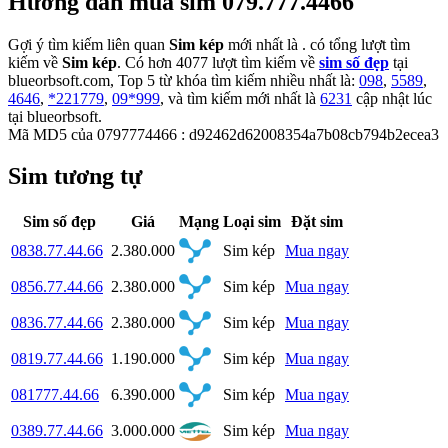
Hướng dẫn mua sim 079.777.4466
Gợi ý tìm kiếm liên quan
Sim kép
mới nhất là
. có tổng lượt tìm
kiếm về
Sim kép
. Có hơn
4077
lượt tìm kiếm về
sim số đẹp
tại
blueorbsoft.com, Top 5 từ khóa tìm kiếm nhiều nhất là:
098
,
5589
,
4646
,
*221779
,
09*999
, và tìm kiếm mới nhất là
6231
cập nhật lúc
tại blueorbsoft.
Mã MD5 của 0797774466 : d92462d62008354a7b08cb794b2ecea3
Sim tương tự
Sim số đẹp
Giá
Mạng
Loại sim
Đặt sim
0838.77.44.66
2.380.000
Sim kép
Mua ngay
0856.77.44.66
2.380.000
Sim kép
Mua ngay
0836.77.44.66
2.380.000
Sim kép
Mua ngay
0819.77.44.66
1.190.000
Sim kép
Mua ngay
081777.44.66
6.390.000
Sim kép
Mua ngay
0389.77.44.66
3.000.000
Sim kép
Mua ngay