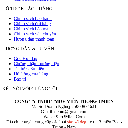
HỖ TRỢ KHÁCH HÀNG
Chính sách bảo hành
Chính sách đổi hàng
Chính sách bảo mật
Chính sách vận chuyển
Hướng dẫn thanh toán
HƯỚNG DẪN & TƯ VẤN
Góc Hỏi đáp
Chứng nhận thương hiệu
Tin tức - Sự kiện
Hệ thống cửa hàng
Báo trí
KẾT NỐI VỚI CHÚNG TÔI
CÔNG TY TNHH TMDV VIỄN THÔNG 3 MIỀN
Mã Số Doanh Nghiệp: 5000874631
Gmail:
demo@gmail.com
Webs: Sim3Mien.Com
Địa chỉ chuyên cung cấp các loại
sim số đẹp
uy tín 3 miền Bắc -
Trung - Nam