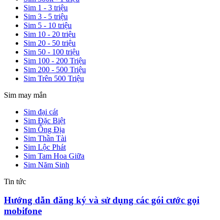
Sim 1 - 3 triệu
Sim 3 - 5 triệu
Sim 5 - 10 triệu
Sim 10 - 20 triệu
Sim 20 - 50 triệu
Sim 50 - 100 triệu
Sim 100 - 200 Triệu
Sim 200 - 500 Triệu
Sim Trên 500 Triệu
Sim may mắn
Sim đại cát
Sim Đặc Biệt
Sim Ông Địa
Sim Thần Tài
Sim Lộc Phát
Sim Tam Hoa Giữa
Sim Năm Sinh
Tin tức
Hướng dẫn đăng ký và sử dụng các gói cước gọi
mobifone