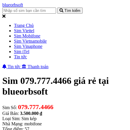
blueorbsoft
Tìm kiếm
Trang Chủ
Sim Viettel
Sim Mobifone
Sim Vietnamobile
Sim Vinaphone
Sim iTel
Tin tức
Tin tức
Thanh toán
Sim 079.777.4466 giá rẻ tại
blueorbsoft
079.777.4466
Sim Số:
Giá Bán:
3.500.000 ₫
Loại Sim: Sim kép
Nhà Mạng: mobifone
Tổng điểm: 57