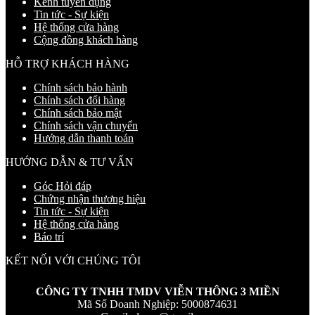
Kênh tuyển dụng
Tin tức - Sự kiện
Hệ thống cửa hàng
Cộng đồng khách hàng
HỖ TRỢ KHÁCH HÀNG
Chính sách bảo hành
Chính sách đổi hàng
Chính sách bảo mật
Chính sách vận chuyển
Hướng dẫn thanh toán
HƯỚNG DẪN & TƯ VẤN
Góc Hỏi đáp
Chứng nhận thương hiệu
Tin tức - Sự kiện
Hệ thống cửa hàng
Báo trí
KẾT NỐI VỚI CHÚNG TÔI
CÔNG TY TNHH TMDV VIỄN THÔNG 3 MIỀN
Mã Số Doanh Nghiệp: 5000874631