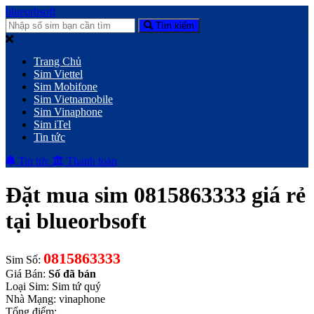
blueorbsoft
Tìm kiếm
Trang Chủ
Sim Viettel
Sim Mobifone
Sim Vietnamobile
Sim Vinaphone
Sim iTel
Tin tức
Tin tức
Thanh toán
Đặt mua sim 0815863333 giá rẻ
tại blueorbsoft
0815863333
Sim Số:
Giá Bán:
Số đã bán
Loại Sim: Sim tứ quý
Nhà Mạng: vinaphone
Tổng điểm: