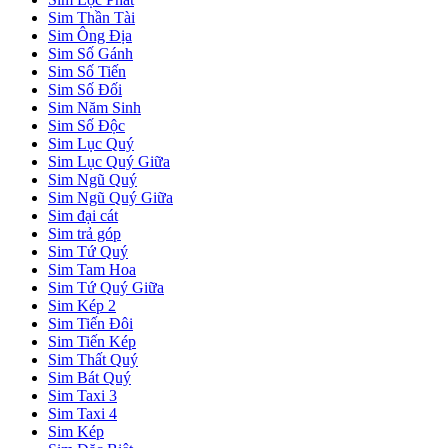
Sim Thần Tài
Sim Ông Địa
Sim Số Gánh
Sim Số Tiến
Sim Số Đối
Sim Năm Sinh
Sim Số Độc
Sim Lục Quý
Sim Lục Quý Giữa
Sim Ngũ Quý
Sim Ngũ Quý Giữa
Sim đại cát
Sim trả góp
Sim Tứ Quý
Sim Tam Hoa
Sim Tứ Quý Giữa
Sim Kép 2
Sim Tiến Đôi
Sim Tiến Kép
Sim Thất Quý
Sim Bát Quý
Sim Taxi 3
Sim Taxi 4
Sim Kép