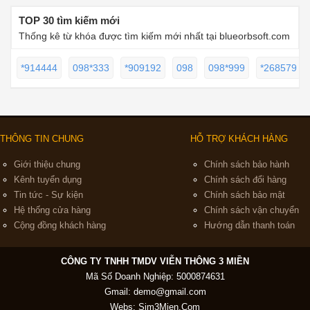
TOP 30 tìm kiếm mới
Thống kê từ khóa được tìm kiếm mới nhất tại blueorbsoft.com
*914444
098*333
*909192
098
098*999
*268579
THÔNG TIN CHUNG
HỖ TRỢ KHÁCH HÀNG
Giới thiệu chung
Chính sách bảo hành
Kênh tuyển dụng
Chính sách đổi hàng
Tin tức - Sự kiện
Chính sách bảo mật
Hệ thống cửa hàng
Chính sách vận chuyển
Cộng đồng khách hàng
Hướng dẫn thanh toán
CÔNG TY TNHH TMDV VIỄN THÔNG 3 MIỀN
Mã Số Doanh Nghiệp: 5000874631
Gmail:
demo@gmail.com
Webs: Sim3Mien.Com