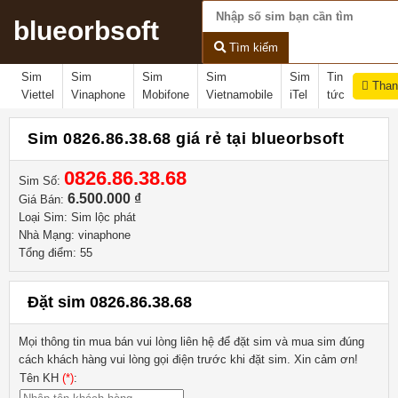
blueorbsoft
Tìm kiếm
Sim
Sim
Sim
Sim
Sim
Tin
Than
Viettel
Vinaphone
Mobifone
Vietnamobile
iTel
tức
Sim 0826.86.38.68 giá rẻ tại blueorbsoft
0826.86.38.68
Sim Số:
6.500.000 ₫
Giá Bán:
Loại Sim: Sim lộc phát
Nhà Mạng: vinaphone
Tổng điểm: 55
Đặt sim 0826.86.38.68
Mọi thông tin mua bán vui lòng liên hệ
để đặt sim và mua sim đúng
cách khách hàng vui lòng gọi điện trước khi đặt sim. Xin cảm ơn!
Tên KH
(*)
: