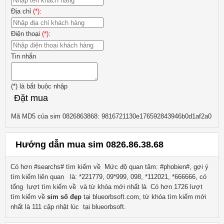
Địa chỉ
(*)
:
Điện thoại
(*)
:
Tin nhắn
(*)
là bắt buộc nhập
Đặt mua
Mã MD5 của sim 0826863868: 9816721130e176592843946b0d1af2a0
Hướng dẫn mua sim 0826.86.38.68
Có hơn #searchs# tìm kiếm về
Mức độ quan tâm: #phobien#, gợi ý
tìm kiếm liên quan
là:
*221779, 09*999, 098, *112021, *666666
, có
tổng lượt tìm kiếm về
và từ khóa mới nhất là
Có hơn
1726
lượt
tìm kiếm về
sim số đẹp
tại blueorbsoft.com, từ khóa tìm kiếm mới
nhất là
111
cập nhật lúc tại blueorbsoft.