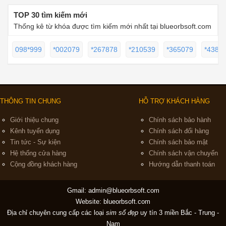
TOP 30 tìm kiếm mới
Thống kê từ khóa được tìm kiếm mới nhất tại blueorbsoft.com
098*999
*002079
*267878
*210539
*365079
*4388
THÔNG TIN CHUNG
HỖ TRỢ KHÁCH HÀNG
Giới thiệu chung
Chính sách bảo hành
Kênh tuyển dụng
Chính sách đổi hàng
Tin tức - Sự kiện
Chính sách bảo mật
Hệ thống cửa hàng
Chính sách vận chuyển
Cộng đồng khách hàng
Hướng dẫn thanh toán
Gmail:
admin@blueorbsoft.com
Website: blueorbsoft.com
Địa chỉ chuyên cung cấp các loại
sim số đẹp
uy tín 3 miền Bắc - Trung -
Nam