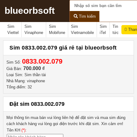
blueorbsoft
Tìm kiếm
Sim
Sim
Sim
Sim
Sim
Tin
Than
Viettel
Vinaphone
Mobifone
Vietnamobile
iTel
tức
Sim 0833.002.079 giá rẻ tại blueorbsoft
0833.002.079
Sim Số:
700.000 ₫
Giá Bán:
Loại Sim: Sim thần tài
Nhà Mạng: vinaphone
Tổng điểm: 32
Đặt sim 0833.002.079
Mọi thông tin mua bán vui lòng liên hệ
để đặt sim và mua sim đúng
cách khách hàng vui lòng gọi điện trước khi đặt sim. Xin cảm ơn!
Tên KH
(*)
: