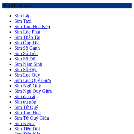
Sim Theo Loại
Sim Lặp
Sim Taxi
Sim Tam Hoa Kép
Sim Lộc Phát
Sim Thần Tài
Sim Ông Địa
Sim Số Gánh
Sim Số Tiến
Sim Số Đối
Sim Năm Sinh
Sim Số Độc
Sim Lục Quý
Sim Lục Quý Giữa
Sim Ngũ Quý
Sim Ngũ Quý Giữa
Sim đại cát
Sim trả góp
Sim Tứ Quý
Sim Tam Hoa
Sim Tứ Quý Giữa
Sim Kép 2
Sim Tiến Đôi