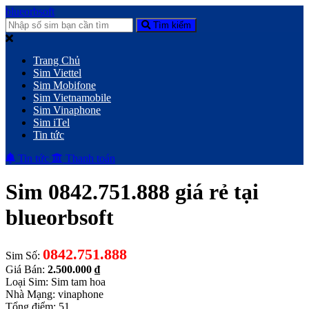
blueorbsoft
Tìm kiếm
Trang Chủ
Sim Viettel
Sim Mobifone
Sim Vietnamobile
Sim Vinaphone
Sim iTel
Tin tức
Tin tức
Thanh toán
Sim 0842.751.888 giá rẻ tại
blueorbsoft
0842.751.888
Sim Số:
Giá Bán:
2.500.000 ₫
Loại Sim: Sim tam hoa
Nhà Mạng: vinaphone
Tổng điểm: 51