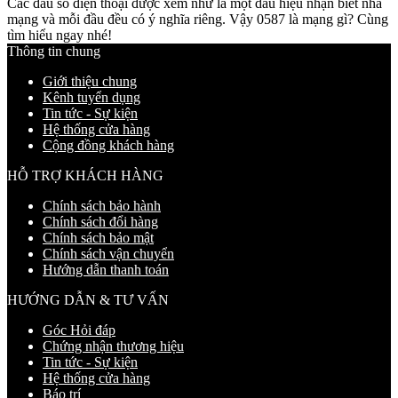
Các đầu số điện thoại được xem như là một dấu hiệu nhận biết nhà
mạng và mỗi đầu đều có ý nghĩa riêng. Vậy 0587 là mạng gì? Cùng
tìm hiểu ngay nhé!
Thông tin chung
Giới thiệu chung
Kênh tuyển dụng
Tin tức - Sự kiện
Hệ thống cửa hàng
Cộng đồng khách hàng
HỖ TRỢ KHÁCH HÀNG
Chính sách bảo hành
Chính sách đổi hàng
Chính sách bảo mật
Chính sách vận chuyển
Hướng dẫn thanh toán
HƯỚNG DẪN & TƯ VẤN
Góc Hỏi đáp
Chứng nhận thương hiệu
Tin tức - Sự kiện
Hệ thống cửa hàng
Báo trí