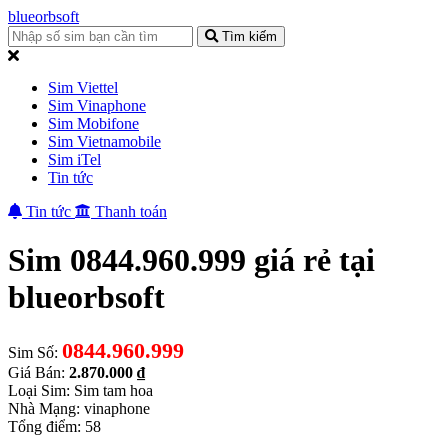
blueorbsoft
Tìm kiếm
Sim Viettel
Sim Vinaphone
Sim Mobifone
Sim Vietnamobile
Sim iTel
Tin tức
Tin tức
Thanh toán
Sim 0844.960.999 giá rẻ tại
blueorbsoft
0844.960.999
Sim Số:
Giá Bán:
2.870.000 ₫
Loại Sim: Sim tam hoa
Nhà Mạng: vinaphone
Tổng điểm: 58