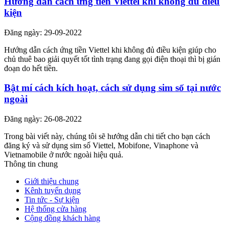
Hướng dẫn cách ứng tiền Viettel khi không đủ điều
kiện
Đăng ngày: 29-09-2022
Hướng dẫn cách ứng tiền Viettel khi không đủ điều kiện giúp cho
chủ thuê bao giải quyết tốt tình trạng đang gọi điện thoại thì bị gián
đoạn do hết tiền.
Bật mí cách kích hoạt, cách sử dụng sim số tại nước
ngoài
Đăng ngày: 26-08-2022
Trong bài viết này, chúng tôi sẽ hướng dẫn chi tiết cho bạn cách
đăng ký và sử dụng sim số Viettel, Mobifone, Vinaphone và
Vietnamobile ở nước ngoài hiệu quả.
Thông tin chung
Giới thiệu chung
Kênh tuyển dụng
Tin tức - Sự kiện
Hệ thống cửa hàng
Cộng đồng khách hàng