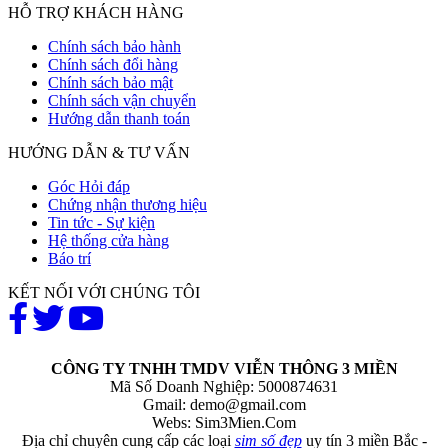
HỖ TRỢ KHÁCH HÀNG
Chính sách bảo hành
Chính sách đổi hàng
Chính sách bảo mật
Chính sách vận chuyển
Hướng dẫn thanh toán
HƯỚNG DẪN & TƯ VẤN
Góc Hỏi đáp
Chứng nhận thương hiệu
Tin tức - Sự kiện
Hệ thống cửa hàng
Báo trí
KẾT NỐI VỚI CHÚNG TÔI
CÔNG TY TNHH TMDV VIỄN THÔNG 3 MIỀN
Mã Số Doanh Nghiệp: 5000874631
Gmail:
demo@gmail.com
Webs: Sim3Mien.Com
Địa chỉ chuyên cung cấp các loại
sim số đẹp
uy tín 3 miền Bắc -