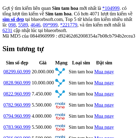
Gợi ý tìm kiếm liên quan
Sim tam hoa
mới nhất là
*104999
. có
tổng lượt tìm kiếm về
Sim tam hoa
. Có hơn
4071
lượt tìm kiếm về
sim số đẹp
tại blueorbsoft.com, Top 5 từ khóa tìm kiếm nhiều nhất
là:
098
,
5589
,
4646
,
09*999
,
*221779
, và tìm kiếm mới nhất là
6231
cập nhật lúc tại blueorbsoft.
Mã MD5 của 0844960999 : d92462d62008354a7b08cb794b2ecea3
Sim tương tự
Sim số đẹp
Giá
Mạng
Loại sim
Đặt sim
08299.60.999
20.000.000
Sim tam hoa
Mua ngay
0828.960.999
10.000.000
Sim tam hoa
Mua ngay
0822.960.999
7.450.000
Sim tam hoa
Mua ngay
0782.960.999
5.500.000
Sim tam hoa
Mua ngay
0794.960.999
4.000.000
Sim tam hoa
Mua ngay
0783.960.999
5.500.000
Sim tam hoa
Mua ngay