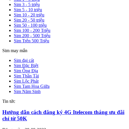
Sim 3 - 5 triệu
Sim 5 - 10 triệu
Sim 10 - 20 triệu
Sim 20 - 50 triệu
Sim 50 - 100 triệu
Sim 100 - 200 Triệu
Sim 200 - 500 Triệu
Sim Trên 500 Triệu
Sim may mắn
Sim đại cát
Sim Đặc Biệt
Sim Ông Địa
Sim Thần Tài
Sim Lộc Phát
Sim Tam Hoa Giữa
Sim Năm Sinh
Tin tức
Hướng dẫn cách đăng ký 4G Itelecom tháng ưu đãi
chỉ từ 50K