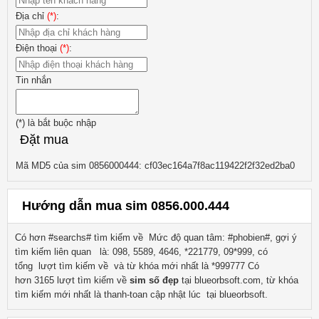
Địa chỉ
(*)
:
Điện thoại
(*)
:
Tin nhắn
(*)
là bắt buộc nhập
Đặt mua
Mã MD5 của sim 0856000444: cf03ec164a7f8ac119422f2f32ed2ba0
Hướng dẫn mua sim 0856.000.444
Có hơn #searchs# tìm kiếm về
Mức độ quan tâm: #phobien#, gợi ý
tìm kiếm liên quan
là:
098, 5589, 4646, *221779, 09*999
, có
tổng lượt tìm kiếm về
và từ khóa mới nhất là
*999777
Có
hơn
3165
lượt tìm kiếm về
sim số đẹp
tại blueorbsoft.com, từ khóa
tìm kiếm mới nhất là
thanh-toan
cập nhật lúc tại blueorbsoft.