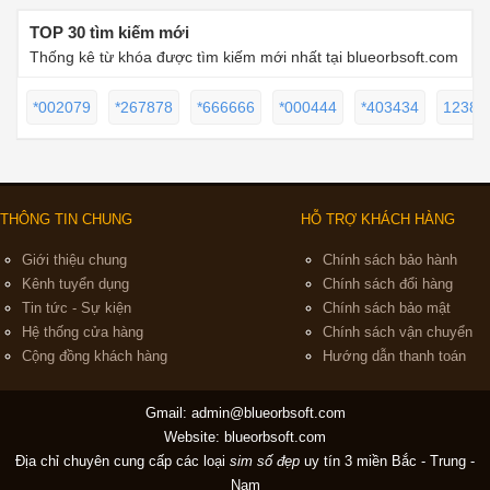
TOP 30 tìm kiếm mới
Thống kê từ khóa được tìm kiếm mới nhất tại blueorbsoft.com
*002079
*267878
*666666
*000444
*403434
12389
THÔNG TIN CHUNG
HỖ TRỢ KHÁCH HÀNG
Giới thiệu chung
Chính sách bảo hành
Kênh tuyển dụng
Chính sách đổi hàng
Tin tức - Sự kiện
Chính sách bảo mật
Hệ thống cửa hàng
Chính sách vận chuyển
Cộng đồng khách hàng
Hướng dẫn thanh toán
Gmail:
admin@blueorbsoft.com
Website: blueorbsoft.com
Địa chỉ chuyên cung cấp các loại
sim số đẹp
uy tín 3 miền Bắc - Trung -
Nam