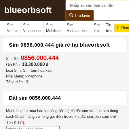
blueorbsoft
Tìm kiếm
Sim
Sim
Sim
Sim
Sim
Tin
Than
Viettel
Vinaphone
Mobifone
Vietnamobile
iTel
tức
Sim 0856.000.444 giá rẻ tại blueorbsoft
0856.000.444
Sim Số:
18.300.000 ₫
Giá Bán:
Loại Sim: Sim tam hoa kép
Nhà Mạng: vinaphone
Tổng điểm: 31
Đặt sim 0856.000.444
Mọi thông tin mua bán vui lòng liên hệ
để đặt sim và mua sim đúng
cách khách hàng vui lòng gọi điện trước khi đặt sim. Xin cảm ơn!
Tên KH
(*)
: