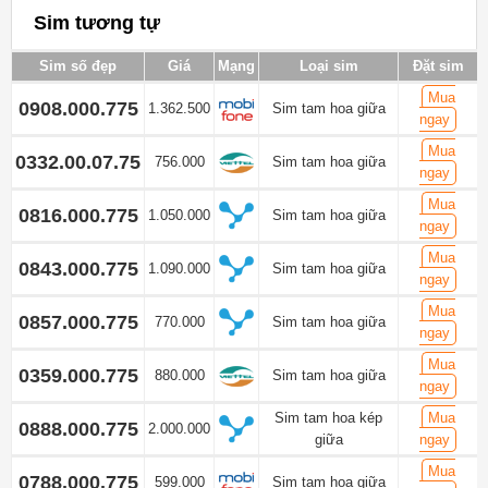
Sim tương tự
Sim số đẹp
Giá
Mạng
Loại sim
Đặt sim
Mua
0908.000.775
1.362.500
Sim tam hoa giữa
ngay
Mua
0332.00.07.75
756.000
Sim tam hoa giữa
ngay
Mua
0816.000.775
1.050.000
Sim tam hoa giữa
ngay
Mua
0843.000.775
1.090.000
Sim tam hoa giữa
ngay
Mua
0857.000.775
770.000
Sim tam hoa giữa
ngay
Mua
0359.000.775
880.000
Sim tam hoa giữa
ngay
Sim tam hoa kép
Mua
0888.000.775
2.000.000
giữa
ngay
Mua
0788.000.775
599.000
Sim tam hoa giữa