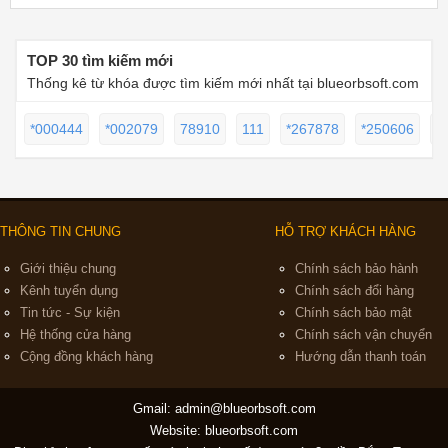
TOP 30 tìm kiếm mới
Thống kê từ khóa được tìm kiếm mới nhất tại blueorbsoft.com
*000444
*002079
78910
111
*267878
*250606
9
THÔNG TIN CHUNG
HỖ TRỢ KHÁCH HÀNG
Giới thiệu chung
Chính sách bảo hành
Kênh tuyển dụng
Chính sách đổi hàng
Tin tức - Sự kiện
Chính sách bảo mật
Hệ thống cửa hàng
Chính sách vận chuyển
Cộng đồng khách hàng
Hướng dẫn thanh toán
Gmail:
admin@blueorbsoft.com
Website: blueorbsoft.com