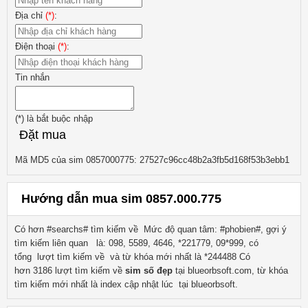
Địa chỉ
(*)
:
Điện thoại
(*)
:
Tin nhắn
(*)
là bắt buộc nhập
Đặt mua
Mã MD5 của sim 0857000775: 27527c96cc48b2a3fb5d168f53b3ebb1
Hướng dẫn mua sim 0857.000.775
Có hơn #searchs# tìm kiếm về
Mức độ quan tâm: #phobien#, gợi ý
tìm kiếm liên quan
là:
098, 5589, 4646, *221779, 09*999
, có
tổng lượt tìm kiếm về
và từ khóa mới nhất là
*244488
Có
hơn
3186
lượt tìm kiếm về
sim số đẹp
tại blueorbsoft.com, từ khóa
tìm kiếm mới nhất là
index
cập nhật lúc tại blueorbsoft.