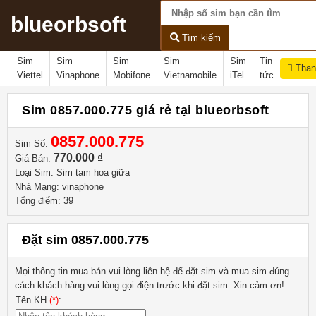
blueorbsoft
Tìm kiếm
Sim
Sim
Sim
Sim
Sim
Tin
Than
Viettel
Vinaphone
Mobifone
Vietnamobile
iTel
tức
Sim 0857.000.775 giá rẻ tại blueorbsoft
0857.000.775
Sim Số:
770.000 ₫
Giá Bán:
Loại Sim: Sim tam hoa giữa
Nhà Mạng: vinaphone
Tổng điểm: 39
Đặt sim 0857.000.775
Mọi thông tin mua bán vui lòng liên hệ
để đặt sim và mua sim đúng
cách khách hàng vui lòng gọi điện trước khi đặt sim. Xin cảm ơn!
Tên KH
(*)
: