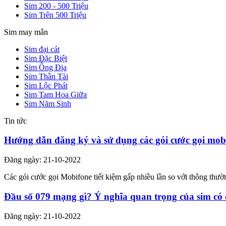
Sim 200 - 500 Triệu
Sim Trên 500 Triệu
Sim may mắn
Sim đại cát
Sim Đặc Biệt
Sim Ông Địa
Sim Thần Tài
Sim Lộc Phát
Sim Tam Hoa Giữa
Sim Năm Sinh
Tin tức
Hướng dẫn đăng ký và sử dụng các gói cước gọi mob
Đăng ngày: 21-10-2022
Các gói cước gọi Mobifone tiết kiệm gấp nhiều lần so với thông th
Đầu số 079 mạng gì? Ý nghĩa quan trọng của sim có
Đăng ngày: 21-10-2022