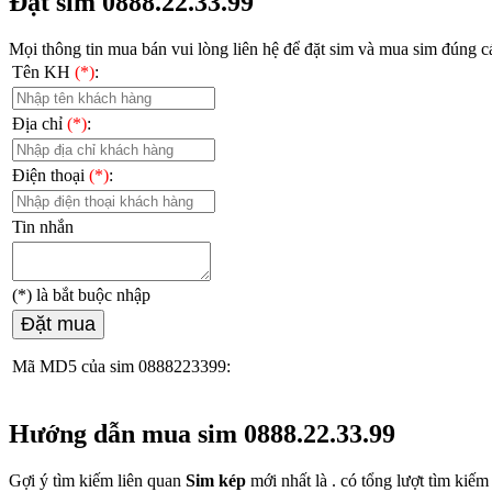
Đặt sim 0888.22.33.99
Mọi thông tin mua bán vui lòng liên hệ
để đặt sim và mua sim đúng cá
Tên KH
(*)
:
Địa chỉ
(*)
:
Điện thoại
(*)
:
Tin nhắn
(*)
là bắt buộc nhập
Đặt mua
Mã MD5 của sim 0888223399:
Hướng dẫn mua sim 0888.22.33.99
Gợi ý tìm kiếm liên quan
Sim kép
mới nhất là
. có tổng lượt tìm kiế