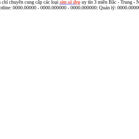
 chỉ chuyên cung cấp các loại
sim số đẹp
uy tín 3 miền Bắc - Trung -
tline: 0000.00000 - 0000.000000 - 0000.000000: Quản lý: 0000.000