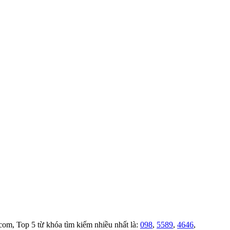
.com, Top 5 từ khóa tìm kiếm nhiều nhất là:
098
,
5589
,
4646
,