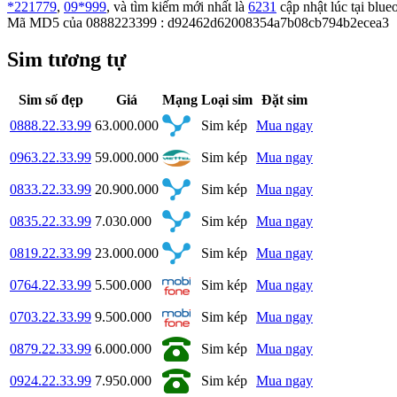
*221779
,
09*999
, và tìm kiếm mới nhất là
6231
cập nhật lúc tại blueo
Mã MD5 của 0888223399 : d92462d62008354a7b08cb794b2ecea3
Sim tương tự
Sim số đẹp
Giá
Mạng
Loại sim
Đặt sim
0888.22.33.99
63.000.000
Sim kép
Mua ngay
0963.22.33.99
59.000.000
Sim kép
Mua ngay
0833.22.33.99
20.900.000
Sim kép
Mua ngay
0835.22.33.99
7.030.000
Sim kép
Mua ngay
0819.22.33.99
23.000.000
Sim kép
Mua ngay
0764.22.33.99
5.500.000
Sim kép
Mua ngay
0703.22.33.99
9.500.000
Sim kép
Mua ngay
0879.22.33.99
6.000.000
Sim kép
Mua ngay
0924.22.33.99
7.950.000
Sim kép
Mua ngay