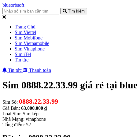
blueorbsoft
Tìm kiếm
Trang Chủ
Sim Viettel
Sim Mobifone
Sim Vietnamobile
Sim Vinaphone
Sim iTel
Tin tức
Tin tức
Thanh toán
Sim 0888.22.33.99 giá rẻ tại blu
0888.22.33.99
Sim Số:
Giá Bán:
63.000.000 ₫
Loại Sim: Sim kép
Nhà Mạng: vinaphone
Tổng điểm: 52