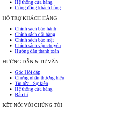
Hệ thống cửa hàng
Cộng đồng khách hàng
HỖ TRỢ KHÁCH HÀNG
Chính sách bảo hành
Chính sách đổi hàng
Chính sách bảo mật
Chính sách vận chuyển
Hướng dẫn thanh toán
HƯỚNG DẪN & TƯ VẤN
Góc Hỏi đáp
Chứng nhận thương hiệu
Tin tức - Sự kiện
Hệ thống cửa hàng
Báo trí
KẾT NỐI VỚI CHÚNG TÔI