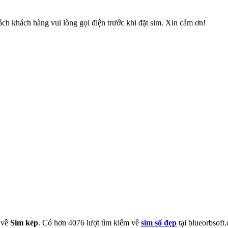
ch khách hàng vui lòng gọi điện trước khi đặt sim. Xin cảm ơn!
m về
Sim kép
. Có hơn
4076
lượt tìm kiếm về
sim số đẹp
tại blueorbsoft