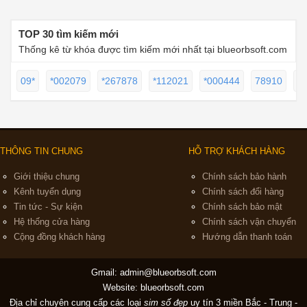
TOP 30 tìm kiếm mới
Thống kê từ khóa được tìm kiếm mới nhất tại blueorbsoft.com
09*
*002079
*267878
*112021
*000444
78910
1
THÔNG TIN CHUNG
HỖ TRỢ KHÁCH HÀNG
Giới thiệu chung
Chính sách bảo hành
Kênh tuyển dụng
Chính sách đổi hàng
Tin tức - Sự kiện
Chính sách bảo mật
Hệ thống cửa hàng
Chính sách vận chuyển
Cộng đồng khách hàng
Hướng dẫn thanh toán
Gmail:
admin@blueorbsoft.com
Website: blueorbsoft.com
Địa chỉ chuyên cung cấp các loại
sim số đẹp
uy tín 3 miền Bắc - Trung -