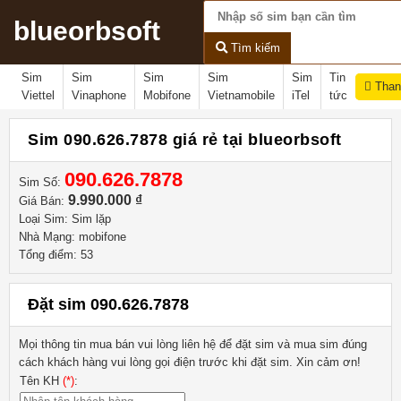
blueorbsoft
Tìm kiếm
Sim
Sim
Sim
Sim
Sim
Tin
Than
Viettel
Vinaphone
Mobifone
Vietnamobile
iTel
tức
Sim 090.626.7878 giá rẻ tại blueorbsoft
090.626.7878
Sim Số:
9.990.000 ₫
Giá Bán:
Loại Sim: Sim lặp
Nhà Mạng: mobifone
Tổng điểm: 53
Đặt sim 090.626.7878
Mọi thông tin mua bán vui lòng liên hệ
để đặt sim và mua sim đúng
cách khách hàng vui lòng gọi điện trước khi đặt sim. Xin cảm ơn!
Tên KH
(*)
: