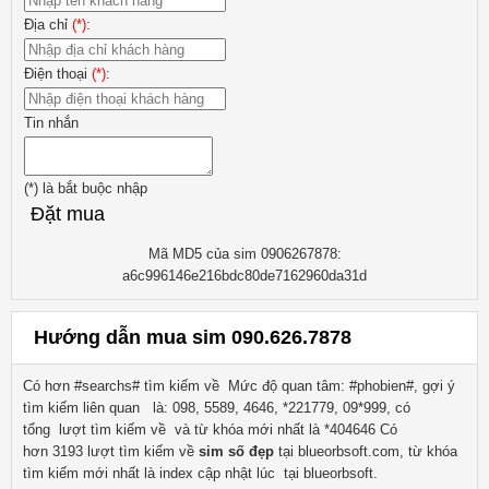
Địa chỉ
(*)
:
Điện thoại
(*)
:
Tin nhắn
(*)
là bắt buộc nhập
Đặt mua
Mã MD5 của sim 0906267878:
a6c996146e216bdc80de7162960da31d
Hướng dẫn mua sim 090.626.7878
Có hơn #searchs# tìm kiếm về
Mức độ quan tâm: #phobien#, gợi ý
tìm kiếm liên quan
là:
098, 5589, 4646, *221779, 09*999
, có
tổng lượt tìm kiếm về
và từ khóa mới nhất là
*404646
Có
hơn
3193
lượt tìm kiếm về
sim số đẹp
tại blueorbsoft.com, từ khóa
tìm kiếm mới nhất là
index
cập nhật lúc tại blueorbsoft.