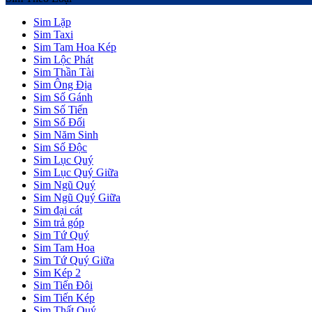
Sim Lặp
Sim Taxi
Sim Tam Hoa Kép
Sim Lộc Phát
Sim Thần Tài
Sim Ông Địa
Sim Số Gánh
Sim Số Tiến
Sim Số Đối
Sim Năm Sinh
Sim Số Độc
Sim Lục Quý
Sim Lục Quý Giữa
Sim Ngũ Quý
Sim Ngũ Quý Giữa
Sim đại cát
Sim trả góp
Sim Tứ Quý
Sim Tam Hoa
Sim Tứ Quý Giữa
Sim Kép 2
Sim Tiến Đôi
Sim Tiến Kép
Sim Thất Quý