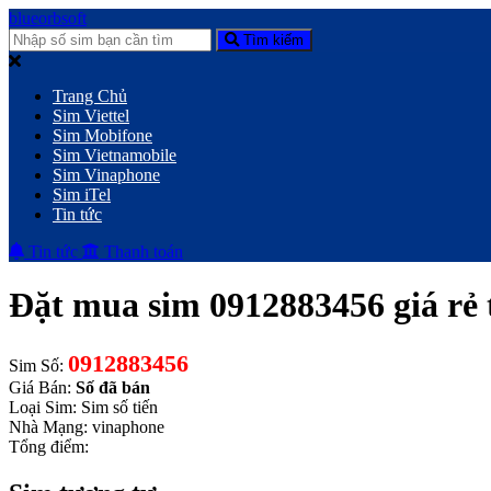
blueorbsoft
Tìm kiếm
Trang Chủ
Sim Viettel
Sim Mobifone
Sim Vietnamobile
Sim Vinaphone
Sim iTel
Tin tức
Tin tức
Thanh toán
Đặt mua sim 0912883456 giá rẻ t
0912883456
Sim Số:
Giá Bán:
Số đã bán
Loại Sim: Sim số tiến
Nhà Mạng: vinaphone
Tổng điểm: