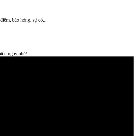
điểm, báo hỏng, sự cố,...
hiểu ngay nhé!