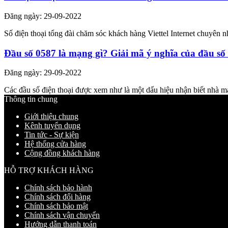
Đăng ngày: 29-09-2022
Số điện thoại tổng đài chăm sóc khách hàng Viettel Internet chuyên nh
Đầu số 0587 là mạng gì? Giải mã ý nghĩa của đầu số
Đăng ngày: 29-09-2022
Các đầu số điện thoại được xem như là một dấu hiệu nhận biết nhà m
Thông tin chung
Giới thiệu chung
Kênh tuyển dụng
Tin tức - Sự kiện
Hệ thống cửa hàng
Cộng đồng khách hàng
HỖ TRỢ KHÁCH HÀNG
Chính sách bảo hành
Chính sách đổi hàng
Chính sách bảo mật
Chính sách vận chuyển
Hướng dẫn thanh toán