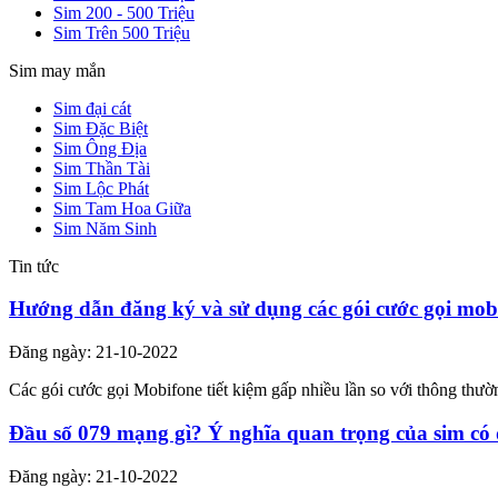
Sim 200 - 500 Triệu
Sim Trên 500 Triệu
Sim may mắn
Sim đại cát
Sim Đặc Biệt
Sim Ông Địa
Sim Thần Tài
Sim Lộc Phát
Sim Tam Hoa Giữa
Sim Năm Sinh
Tin tức
Hướng dẫn đăng ký và sử dụng các gói cước gọi mob
Đăng ngày: 21-10-2022
Các gói cước gọi Mobifone tiết kiệm gấp nhiều lần so với thông th
Đầu số 079 mạng gì? Ý nghĩa quan trọng của sim có
Đăng ngày: 21-10-2022