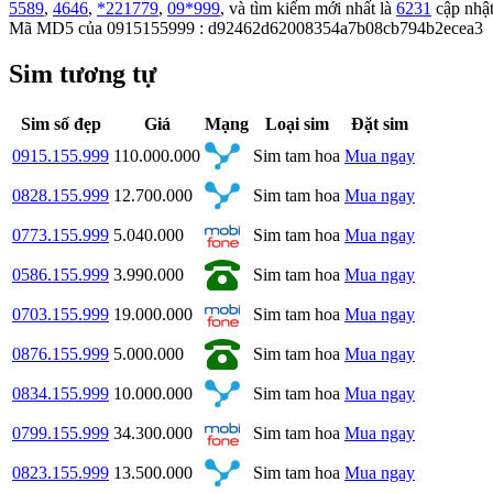
5589
,
4646
,
*221779
,
09*999
, và tìm kiếm mới nhất là
6231
cập nhật 
Mã MD5 của 0915155999 : d92462d62008354a7b08cb794b2ecea3
Sim tương tự
Sim số đẹp
Giá
Mạng
Loại sim
Đặt sim
0915.155.999
110.000.000
Sim tam hoa
Mua ngay
0828.155.999
12.700.000
Sim tam hoa
Mua ngay
0773.155.999
5.040.000
Sim tam hoa
Mua ngay
0586.155.999
3.990.000
Sim tam hoa
Mua ngay
0703.155.999
19.000.000
Sim tam hoa
Mua ngay
0876.155.999
5.000.000
Sim tam hoa
Mua ngay
0834.155.999
10.000.000
Sim tam hoa
Mua ngay
0799.155.999
34.300.000
Sim tam hoa
Mua ngay
0823.155.999
13.500.000
Sim tam hoa
Mua ngay