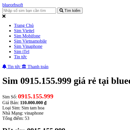
blueorbsoft
Tìm kiếm
Trang Chủ
Sim Viettel
Sim Mobifone
Sim Vietnamobile
Sim Vinaphone
Sim iTel
Tin tức
Tin tức
Thanh toán
Sim 0915.155.999 giá rẻ tại blue
0915.155.999
Sim Số:
Giá Bán:
110.000.000 ₫
Loại Sim: Sim tam hoa
Nhà Mạng: vinaphone
Tổng điểm: 53