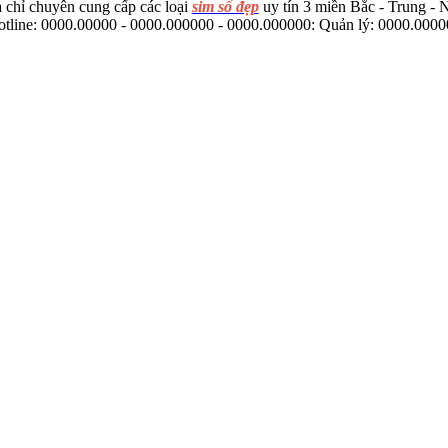
 chỉ chuyên cung cấp các loại
sim số đẹp
uy tín 3 miền Bắc - Trung -
tline: 0000.00000 - 0000.000000 - 0000.000000: Quản lý: 0000.000