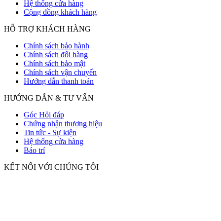
Hệ thống cửa hàng
Cộng đồng khách hàng
HỖ TRỢ KHÁCH HÀNG
Chính sách bảo hành
Chính sách đổi hàng
Chính sách bảo mật
Chính sách vận chuyển
Hướng dẫn thanh toán
HƯỚNG DẪN & TƯ VẤN
Góc Hỏi đáp
Chứng nhận thương hiệu
Tin tức - Sự kiện
Hệ thống cửa hàng
Báo trí
KẾT NỐI VỚI CHÚNG TÔI