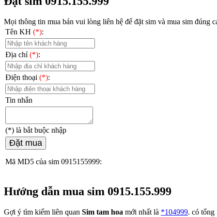
Đặt sim 0915.155.999
Mọi thông tin mua bán vui lòng liên hệ
để đặt sim và mua sim đúng cá
Tên KH
(*)
:
Địa chỉ
(*)
:
Điện thoại
(*)
:
Tin nhắn
(*)
là bắt buộc nhập
Đặt mua
Mã MD5 của sim 0915155999:
Hướng dẫn mua sim 0915.155.999
Gợi ý tìm kiếm liên quan
Sim tam hoa
mới nhất là
*104999
. có tổng