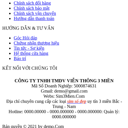
Chính sách đổi hàng
Chính sách bảo mật
Chính sách vận chuyển
Hướng dẫn thanh toán
HƯỚNG DẪN & TƯ VẤN
Góc Hỏi đáp
Chứng nhận thương hiệu
Tin tức - Sự kiện
Hệ thống cửa hàng
Báo trí
KẾT NỐI VỚI CHÚNG TÔI
CÔNG TY TNHH TMDV VIỄN THÔNG 3 MIỀN
Mã Số Doanh Nghiệp: 5000874631
Gmail:
demo@gmail.com
Webs: Sim3Mien.Com
Địa chỉ chuyên cung cấp các loại
sim số đẹp
uy tín 3 miền Bắc -
Trung - Nam
Hotline: 0000.00000 - 0000.000000 - 0000.000000: Quản lý:
0000.000000
Bản quyền © 2021 by demo.Com