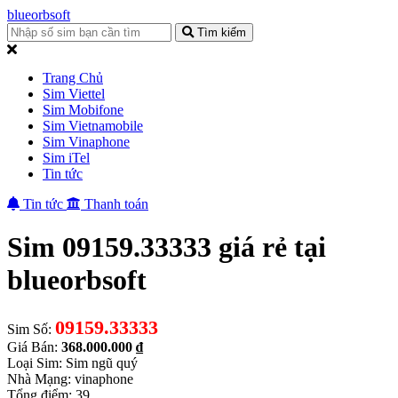
blueorbsoft
Tìm kiếm
Trang Chủ
Sim Viettel
Sim Mobifone
Sim Vietnamobile
Sim Vinaphone
Sim iTel
Tin tức
Tin tức
Thanh toán
Sim 09159.33333 giá rẻ tại
blueorbsoft
09159.33333
Sim Số:
Giá Bán:
368.000.000 ₫
Loại Sim: Sim ngũ quý
Nhà Mạng: vinaphone
Tổng điểm: 39