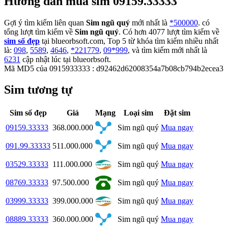
Hướng dẫn mua sim 09159.33333
Gợi ý tìm kiếm liên quan
Sim ngũ quý
mới nhất là
*500000
. có
tổng lượt tìm kiếm về
Sim ngũ quý
. Có hơn
4077
lượt tìm kiếm về
sim số đẹp
tại blueorbsoft.com, Top 5 từ khóa tìm kiếm nhiều nhất
là:
098
,
5589
,
4646
,
*221779
,
09*999
, và tìm kiếm mới nhất là
6231
cập nhật lúc tại blueorbsoft.
Mã MD5 của 0915933333 : d92462d62008354a7b08cb794b2ecea3
Sim tương tự
Sim số đẹp
Giá
Mạng
Loại sim
Đặt sim
09159.33333
368.000.000
Sim ngũ quý
Mua ngay
091.99.33333
511.000.000
Sim ngũ quý
Mua ngay
03529.33333
111.000.000
Sim ngũ quý
Mua ngay
08769.33333
97.500.000
Sim ngũ quý
Mua ngay
03999.33333
399.000.000
Sim ngũ quý
Mua ngay
08889.33333
360.000.000
Sim ngũ quý
Mua ngay