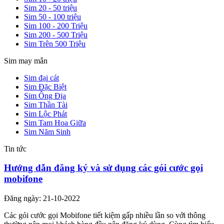
Sim 20 - 50 triệu
Sim 50 - 100 triệu
Sim 100 - 200 Triệu
Sim 200 - 500 Triệu
Sim Trên 500 Triệu
Sim may mắn
Sim đại cát
Sim Đặc Biệt
Sim Ông Địa
Sim Thần Tài
Sim Lộc Phát
Sim Tam Hoa Giữa
Sim Năm Sinh
Tin tức
Hướng dẫn đăng ký và sử dụng các gói cước gọi
mobifone
Đăng ngày: 21-10-2022
Các gói cước gọi Mobifone tiết kiệm gấp nhiều lần so với thông