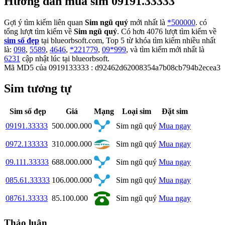
Hướng dẫn mua sim 09191.33333
Gợi ý tìm kiếm liên quan
Sim ngũ quý
mới nhất là
*500000
. có
tổng lượt tìm kiếm về
Sim ngũ quý
. Có hơn
4076
lượt tìm kiếm về
sim số đẹp
tại blueorbsoft.com, Top 5 từ khóa tìm kiếm nhiều nhất
là:
098
,
5589
,
4646
,
*221779
,
09*999
, và tìm kiếm mới nhất là
6231
cập nhật lúc tại blueorbsoft.
Mã MD5 của 0919133333 : d92462d62008354a7b08cb794b2ecea3
Sim tương tự
Sim số đẹp
Giá
Mạng
Loại sim
Đặt sim
09191.33333
500.000.000
Sim ngũ quý
Mua ngay
0972.133333
310.000.000
Sim ngũ quý
Mua ngay
09.111.33333
688.000.000
Sim ngũ quý
Mua ngay
085.61.33333
106.000.000
Sim ngũ quý
Mua ngay
08761.33333
85.100.000
Sim ngũ quý
Mua ngay
Thảo luận