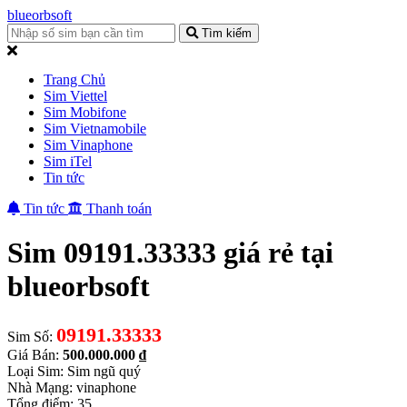
blueorbsoft
Tìm kiếm
Trang Chủ
Sim Viettel
Sim Mobifone
Sim Vietnamobile
Sim Vinaphone
Sim iTel
Tin tức
Tin tức
Thanh toán
Sim 09191.33333 giá rẻ tại
blueorbsoft
09191.33333
Sim Số:
Giá Bán:
500.000.000 ₫
Loại Sim: Sim ngũ quý
Nhà Mạng: vinaphone
Tổng điểm: 35