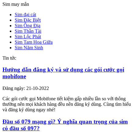
Sim may mắn
Sim đại cát
Sim Đặc Biệt
Sim Ông Địa
Sim Thần Tài
Sim Lộc Phát
Sim Tam Hoa Giữa
Sim Năm Sinh
Tin tức
Hướng dẫn đăng ký và sử dụng các gói cước gọi
mobifone
Đăng ngày: 21-10-2022
Các gói cước gọi Mobifone tiết kiệm gấp nhiều lần so với thông
thường nên mọi khách hàng đều nên đăng ký dùng. Cùng tìm hiểu
và đăng ký dùng ngay nhé!
Đầu số 079 mạng gì? Ý nghĩa quan trọng của sim
có đầu số 097?