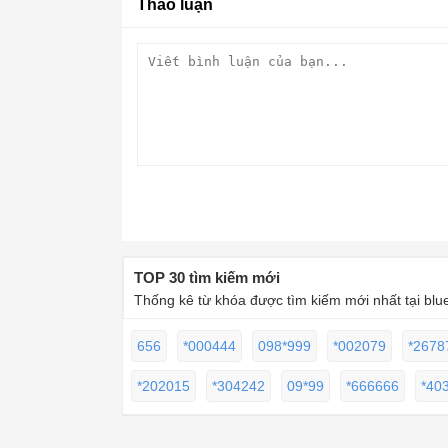
Thảo luận
TOP 30 tìm kiếm mới
Thống kê từ khóa được tìm kiếm mới nhất tại blu
656
*000444
098*999
*002079
*2678
*202015
*304242
09*99
*666666
*40