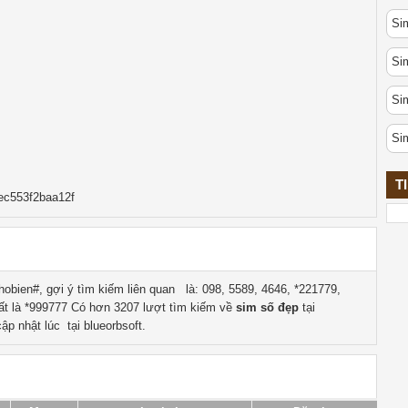
Sim
Si
Si
Si
T
ec553f2baa12f
obien#, gợi ý tìm kiếm liên quan
là:
098, 5589, 4646, *221779,
ất là
*999777
Có hơn
3207
lượt tìm kiếm về
sim số đẹp
tại
ập nhật lúc tại blueorbsoft.