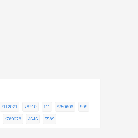
*112021
78910
111
*250606
999
*789678
4646
5589