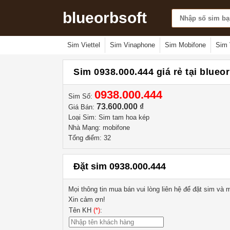
blueorbsoft
Sim Viettel
Sim Vinaphone
Sim Mobifone
Sim 
Sim 0938.000.444 giá rẻ tại blueo
0938.000.444
Sim Số:
73.600.000 ₫
Giá Bán:
Loại Sim: Sim tam hoa kép
Nhà Mạng: mobifone
Tổng điểm: 32
Đặt sim 0938.000.444
Mọi thông tin mua bán vui lòng liên hệ
để đặt sim và m
Xin cảm ơn!
Tên KH
(*)
: