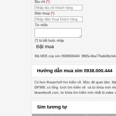
Địa chỉ
(*)
:
Điện thoại
(*)
:
Tin nhắn
(*)
là bắt buộc nhập
Đặt mua
Mã MD5 của sim 0938000444: 8865c4ba77bafe0bcb4
Hướng dẫn mua sim 0938.000.444
Có hơn #searchs# tìm kiếm về
Mức độ quan tâm: #ph
09*999
, có tổng lượt tìm kiếm về
và từ khóa mới nh
blueorbsoft.com, từ khóa tìm kiếm mới nhất là
index
c
Sim tương tự