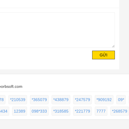
GỬI
eorbsoft.com
78
*210539
*365079
*438879
*247579
*909192
09*
3434
12389
098*333
*318585
*221779
7777
*268579