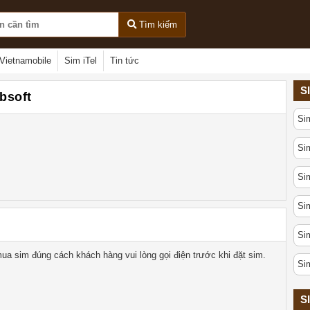
Tìm kiếm
Vietnamobile
Sim iTel
Tin tức
S
rbsoft
Si
Sim
Sim
Sim
Sim
ua sim đúng cách khách hàng vui lòng gọi điện trước khi đặt sim.
Si
S