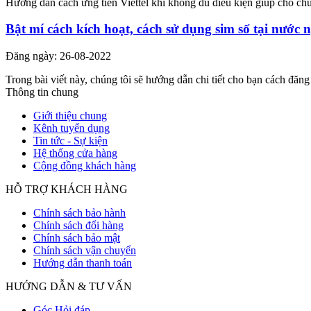
Hướng dẫn cách ứng tiền Viettel khi không đủ điều kiện giúp cho chủ th
Bật mí cách kích hoạt, cách sử dụng sim số tại nước 
Đăng ngày: 26-08-2022
Trong bài viết này, chúng tôi sẽ hướng dẫn chi tiết cho bạn cách đă
Thông tin chung
Giới thiệu chung
Kênh tuyển dụng
Tin tức - Sự kiện
Hệ thống cửa hàng
Cộng đồng khách hàng
HỖ TRỢ KHÁCH HÀNG
Chính sách bảo hành
Chính sách đổi hàng
Chính sách bảo mật
Chính sách vận chuyển
Hướng dẫn thanh toán
HƯỚNG DẪN & TƯ VẤN
Góc Hỏi đáp