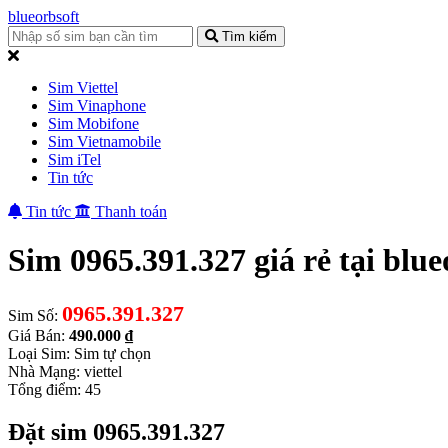
blueorbsoft
Tìm kiếm
Sim Viettel
Sim Vinaphone
Sim Mobifone
Sim Vietnamobile
Sim iTel
Tin tức
Tin tức
Thanh toán
Sim 0965.391.327 giá rẻ tại blue
0965.391.327
Sim Số:
Giá Bán:
490.000 ₫
Loại Sim: Sim tự chọn
Nhà Mạng: viettel
Tổng điểm: 45
Đặt sim 0965.391.327