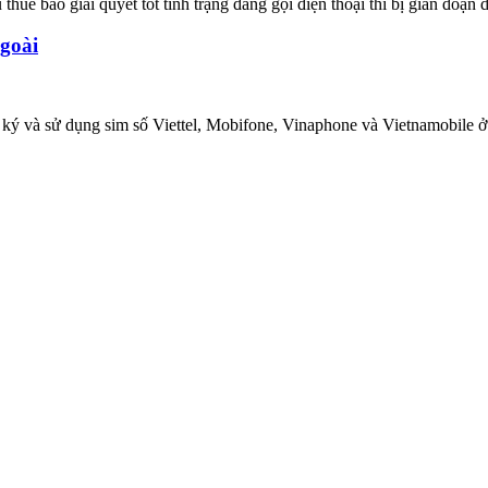
uê bao giải quyết tốt tình trạng đang gọi điện thoại thì bị gián đoạn d
ngoài
ng ký và sử dụng sim số Viettel, Mobifone, Vinaphone và Vietnamobile ở