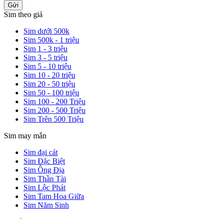
Gửi
Sim theo giá
Sim dưới 500k
Sim 500k - 1 triệu
Sim 1 - 3 triệu
Sim 3 - 5 triệu
Sim 5 - 10 triệu
Sim 10 - 20 triệu
Sim 20 - 50 triệu
Sim 50 - 100 triệu
Sim 100 - 200 Triệu
Sim 200 - 500 Triệu
Sim Trên 500 Triệu
Sim may mắn
Sim đại cát
Sim Đặc Biệt
Sim Ông Địa
Sim Thần Tài
Sim Lộc Phát
Sim Tam Hoa Giữa
Sim Năm Sinh