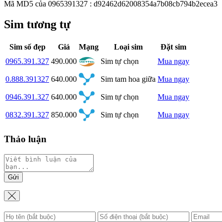
Mã MD5 của 0965391327 : d92462d62008354a7b08cb794b2ecea3
Sim tương tự
Sim số đẹp
Giá
Mạng
Loại sim
Đặt sim
0965.391.327
490.000
Sim tự chọn
Mua ngay
0.888.391327
640.000
Sim tam hoa giữa
Mua ngay
0946.391.327
640.000
Sim tự chọn
Mua ngay
0832.391.327
850.000
Sim tự chọn
Mua ngay
Thảo luận
Gửi