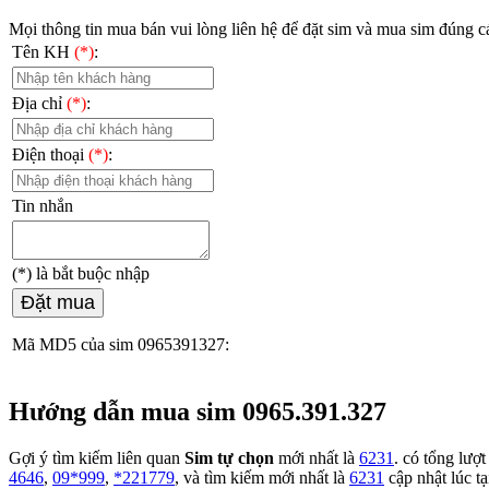
Mọi thông tin mua bán vui lòng liên hệ
để đặt sim và mua sim đúng cá
Tên KH
(*)
:
Địa chỉ
(*)
:
Điện thoại
(*)
:
Tin nhắn
(*)
là bắt buộc nhập
Đặt mua
Mã MD5 của sim 0965391327:
Hướng dẫn mua sim 0965.391.327
Gợi ý tìm kiếm liên quan
Sim tự chọn
mới nhất là
6231
. có tổng lượ
4646
,
09*999
,
*221779
, và tìm kiếm mới nhất là
6231
cập nhật lúc tạ