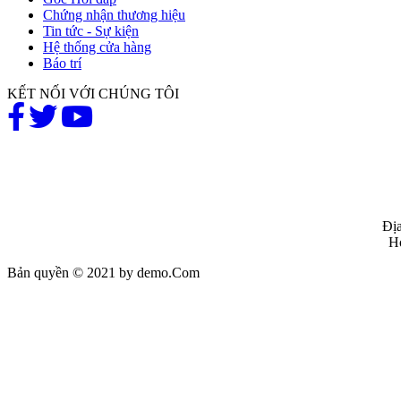
Chứng nhận thương hiệu
Tin tức - Sự kiện
Hệ thống cửa hàng
Báo trí
KẾT NỐI VỚI CHÚNG TÔI
Địa
Ho
Bản quyền © 2021 by demo.Com