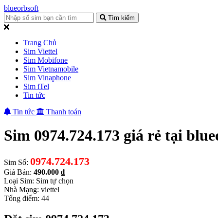
blueorbsoft
Tìm kiếm
Trang Chủ
Sim Viettel
Sim Mobifone
Sim Vietnamobile
Sim Vinaphone
Sim iTel
Tin tức
Tin tức
Thanh toán
Sim 0974.724.173 giá rẻ tại blue
0974.724.173
Sim Số:
Giá Bán:
490.000 ₫
Loại Sim: Sim tự chọn
Nhà Mạng: viettel
Tổng điểm: 44