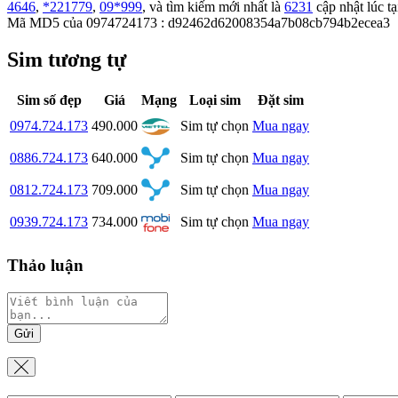
4646
,
*221779
,
09*999
, và tìm kiếm mới nhất là
6231
cập nhật lúc tạ
Mã MD5 của 0974724173 : d92462d62008354a7b08cb794b2ecea3
Sim tương tự
Sim số đẹp
Giá
Mạng
Loại sim
Đặt sim
0974.724.173
490.000
Sim tự chọn
Mua ngay
0886.724.173
640.000
Sim tự chọn
Mua ngay
0812.724.173
709.000
Sim tự chọn
Mua ngay
0939.724.173
734.000
Sim tự chọn
Mua ngay
Thảo luận
Gửi