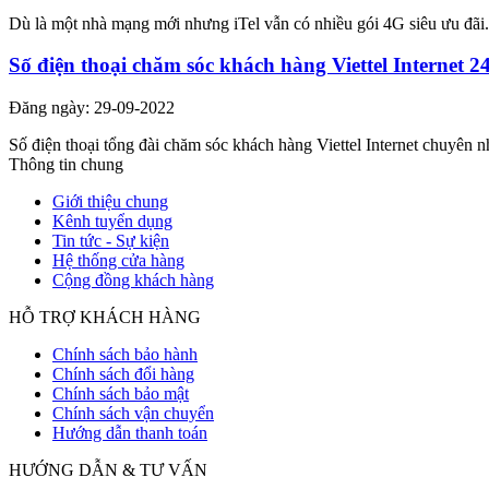
Dù là một nhà mạng mới nhưng iTel vẫn có nhiều gói 4G siêu ưu đãi.
Số điện thoại chăm sóc khách hàng Viettel Internet 2
Đăng ngày: 29-09-2022
Số điện thoại tổng đài chăm sóc khách hàng Viettel Internet chuyên nh
Thông tin chung
Giới thiệu chung
Kênh tuyển dụng
Tin tức - Sự kiện
Hệ thống cửa hàng
Cộng đồng khách hàng
HỖ TRỢ KHÁCH HÀNG
Chính sách bảo hành
Chính sách đổi hàng
Chính sách bảo mật
Chính sách vận chuyển
Hướng dẫn thanh toán
HƯỚNG DẪN & TƯ VẤN