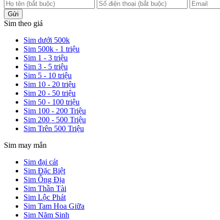
Gửi
Sim theo giá
Sim dưới 500k
Sim 500k - 1 triệu
Sim 1 - 3 triệu
Sim 3 - 5 triệu
Sim 5 - 10 triệu
Sim 10 - 20 triệu
Sim 20 - 50 triệu
Sim 50 - 100 triệu
Sim 100 - 200 Triệu
Sim 200 - 500 Triệu
Sim Trên 500 Triệu
Sim may mắn
Sim đại cát
Sim Đặc Biệt
Sim Ông Địa
Sim Thần Tài
Sim Lộc Phát
Sim Tam Hoa Giữa
Sim Năm Sinh