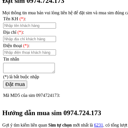
Đặt sim 0974.724.173
Mọi thông tin mua bán vui lòng liên hệ
để đặt sim và mua sim đúng cá
Tên KH
(*)
:
Địa chỉ
(*)
:
Điện thoại
(*)
:
Tin nhắn
(*)
là bắt buộc nhập
Đặt mua
Mã MD5 của sim 0974724173:
Hướng dẫn mua sim 0974.724.173
Gợi ý tìm kiếm liên quan
Sim tự chọn
mới nhất là
6231
. có tổng lượ