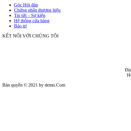
Góc Hỏi đáp
Chứng nhận thương hiệu
Tin tức - Sự kiện
Hệ thống cửa hàng
Báo trí
KẾT NỐI VỚI CHÚNG TÔI
Địa
Ho
Bản quyền © 2021 by demo.Com