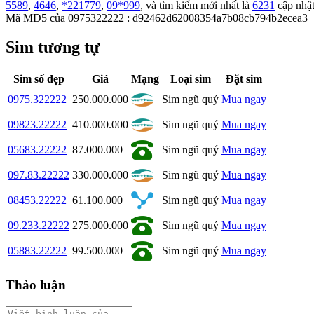
5589
,
4646
,
*221779
,
09*999
, và tìm kiếm mới nhất là
6231
cập nhật 
Mã MD5 của 0975322222 : d92462d62008354a7b08cb794b2ecea3
Sim tương tự
Sim số đẹp
Giá
Mạng
Loại sim
Đặt sim
0975.322222
250.000.000
Sim ngũ quý
Mua ngay
09823.22222
410.000.000
Sim ngũ quý
Mua ngay
05683.22222
87.000.000
Sim ngũ quý
Mua ngay
097.83.22222
330.000.000
Sim ngũ quý
Mua ngay
08453.22222
61.100.000
Sim ngũ quý
Mua ngay
09.233.22222
275.000.000
Sim ngũ quý
Mua ngay
05883.22222
99.500.000
Sim ngũ quý
Mua ngay
Thảo luận