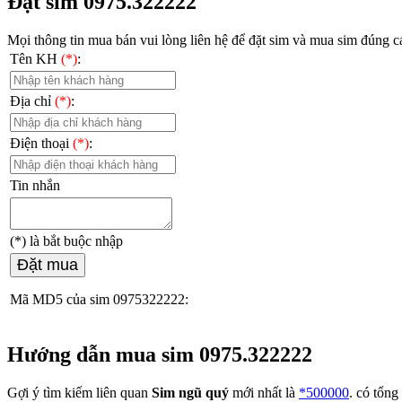
Đặt sim 0975.322222
Mọi thông tin mua bán vui lòng liên hệ
để đặt sim và mua sim đúng cá
Tên KH
(*)
:
Địa chỉ
(*)
:
Điện thoại
(*)
:
Tin nhắn
(*)
là bắt buộc nhập
Đặt mua
Mã MD5 của sim 0975322222:
Hướng dẫn mua sim 0975.322222
Gợi ý tìm kiếm liên quan
Sim ngũ quý
mới nhất là
*500000
. có tổng