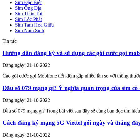
Sim Đặc Biệt
Sim Ông Địa
Sim Thần Tài
Sim Lộc Phát
Sim Tam Hoa Giữa
Sim Năm Sinh
Tin tức
Hướng dẫn đăng ký và sử dụng các gói cước gọi mob
Đăng ngày: 21-10-2022
Các gói cước gọi Mobifone tiết kiệm gấp nhiều lần so với thông th
Đầu số 079 mạng gì? Ý nghĩa quan trọng của sim có
Đăng ngày: 21-10-2022
Đầu số 079 mạng gì? Trong bài viết sau đây sẽ cùng bạn đọc tìm hiể
Cách đăng ký mạng 5G Viettel gói ngày và tháng đầ
Đăng ngày: 21-10-2022