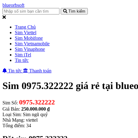
blueorbsoft
Tìm kiếm
Trang Chủ
Sim Viettel
Sim Mobifone
Sim Vietnamobile
Sim Vinaphone
Sim iTel
Tin tức
Tin tức
Thanh toán
Sim 0975.322222 giá rẻ tại blue
0975.322222
Sim Số:
Giá Bán:
250.000.000 ₫
Loại Sim: Sim ngũ quý
Nhà Mạng: viettel
Tổng điểm: 34