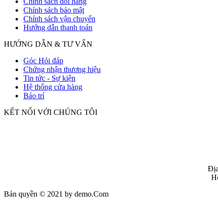
Chính sách đổi hàng
Chính sách bảo mật
Chính sách vận chuyển
Hướng dẫn thanh toán
HƯỚNG DẪN & TƯ VẤN
Góc Hỏi đáp
Chứng nhận thương hiệu
Tin tức - Sự kiện
Hệ thống cửa hàng
Báo trí
KẾT NỐI VỚI CHÚNG TÔI
Địa
Ho
Bản quyền © 2021 by demo.Com