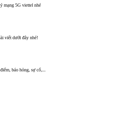
ký mạng 5G viettel nhé
i viết dưới đây nhé!
điểm, báo hỏng, sự cố,...