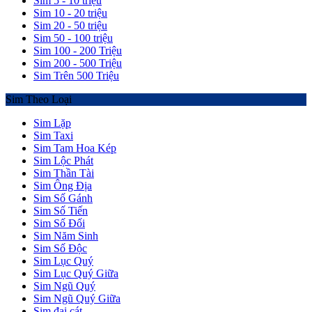
Sim 5 - 10 triệu
Sim 10 - 20 triệu
Sim 20 - 50 triệu
Sim 50 - 100 triệu
Sim 100 - 200 Triệu
Sim 200 - 500 Triệu
Sim Trên 500 Triệu
Sim Theo Loại
Sim Lặp
Sim Taxi
Sim Tam Hoa Kép
Sim Lộc Phát
Sim Thần Tài
Sim Ông Địa
Sim Số Gánh
Sim Số Tiến
Sim Số Đối
Sim Năm Sinh
Sim Số Độc
Sim Lục Quý
Sim Lục Quý Giữa
Sim Ngũ Quý
Sim Ngũ Quý Giữa
Sim đại cát