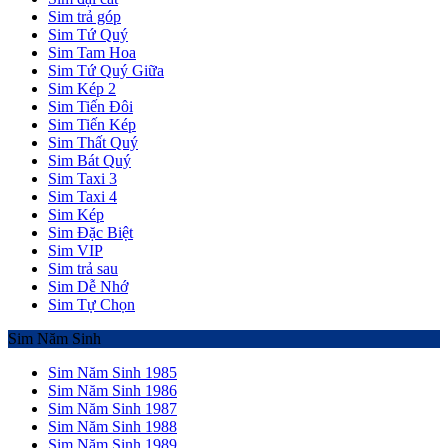
Sim trả góp
Sim Tứ Quý
Sim Tam Hoa
Sim Tứ Quý Giữa
Sim Kép 2
Sim Tiến Đôi
Sim Tiến Kép
Sim Thất Quý
Sim Bát Quý
Sim Taxi 3
Sim Taxi 4
Sim Kép
Sim Đặc Biệt
Sim VIP
Sim trả sau
Sim Dễ Nhớ
Sim Tự Chọn
Sim Năm Sinh
Sim Năm Sinh 1985
Sim Năm Sinh 1986
Sim Năm Sinh 1987
Sim Năm Sinh 1988
Sim Năm Sinh 1989