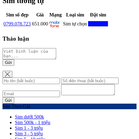
Sim tương tự
Sim số đẹp
Giá
Mạng
Loại sim
Đặt sim
0799.078.723
651.000
Sim tự chọn
Mua ngay
Thảo luận
Gửi
Gửi
Sim Theo Giá
Sim dưới 500k
Sim 500k - 1 triệu
Sim 1 - 3 triệu
Sim 3 - 5 triệu