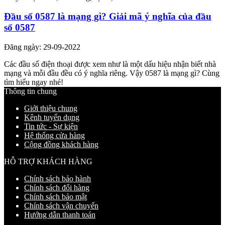
Đầu số 0587 là mạng gì? Giải mã ý nghĩa của đầu
số 0587
Đăng ngày: 29-09-2022
Các đầu số điện thoại được xem như là một dấu hiệu nhận biết nhà
mạng và mỗi đầu đều có ý nghĩa riêng. Vậy 0587 là mạng gì? Cùng
tìm hiểu ngay nhé!
Thông tin chung
Giới thiệu chung
Kênh tuyển dụng
Tin tức - Sự kiện
Hệ thống cửa hàng
Cộng đồng khách hàng
HỖ TRỢ KHÁCH HÀNG
Chính sách bảo hành
Chính sách đổi hàng
Chính sách bảo mật
Chính sách vận chuyển
Hướng dẫn thanh toán