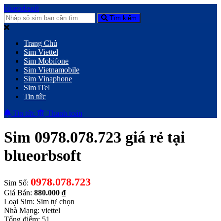
blueorbsoft
Tìm kiếm
Trang Chủ
Sim Viettel
Sim Mobifone
Sim Vietnamobile
Sim Vinaphone
Sim iTel
Tin tức
Tin tức
Thanh toán
Sim 0978.078.723 giá rẻ tại
blueorbsoft
0978.078.723
Sim Số:
Giá Bán:
880.000 ₫
Loại Sim: Sim tự chọn
Nhà Mạng: viettel
Tổng điểm: 51