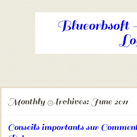
Blueorbsoft -
Log
Skip to content
Menu
Monthly Archives:
June 2011
Conseils importants sur Comment