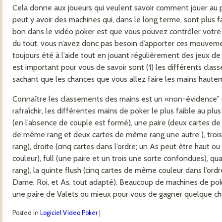
Cela donne aux joueurs qui veulent savoir comment jouer au poke
peut y avoir des machines qui, dans le long terme, sont plus fa
bon dans le vidéo poker est que vous pouvez contrôler votre 
du tout, vous n’avez donc pas besoin d’apporter ces mouvem
toujours été à l’aide tout en jouant régulièrement des jeux d
est important pour vous de savoir sont (1) les différents cla
sachant que les chances que vous allez faire les mains haute
Connaître les classements des mains est un «non-évidence” 
rafraîchir, les différentes mains de poker le plus faible au plu
(en l’absence de couple est formé), une paire (deux cartes d
de même rang et deux cartes de même rang une autre ), trois
rang), droite (cinq cartes dans l’ordre; un As peut être haut ou
couleur), full (une paire et un trois une sorte confondues), q
rang), la quinte flush (cinq cartes de même couleur dans l’ordre
Dame, Roi, et As, tout adapté). Beaucoup de machines de poke
une paire de Valets ou mieux pour vous de gagner quelque c
Posted in
Logiciel Video Poker
|