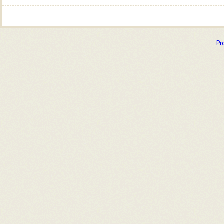
Post navigation
Pr