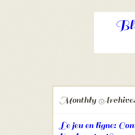
Blu
Skip to content
Menu
Monthly Archive
Le jeu en ligne: Com