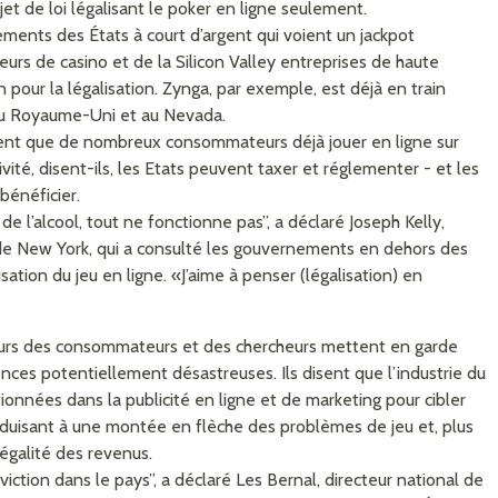
et de loi légalisant le poker en ligne seulement.
ments des États à court d’argent qui voient un jackpot
eurs de casino et de la Silicon Valley entreprises de haute
pour la légalisation. Zynga, par exemple, est déjà en train
e au Royaume-Uni et au Nevada.
ment que de nombreux consommateurs déjà jouer en ligne sur
tivité, disent-ils, les Etats peuvent taxer et réglementer - et les
bénéficier.
de l’alcool, tout ne fonctionne pas”, a déclaré Joseph Kelly,
de New York, qui a consulté les gouvernements en dehors des
sation du jeu en ligne. «J’aime à penser (légalisation) en
seurs des consommateurs et des chercheurs mettent en garde
es potentiellement désastreuses. Ils disent que l’industrie du
tionnées dans la publicité en ligne et de marketing pour cibler
duisant à une montée en flèche des problèmes de jeu et, plus
égalité des revenus.
’éviction dans le pays”, a déclaré Les Bernal, directeur national de