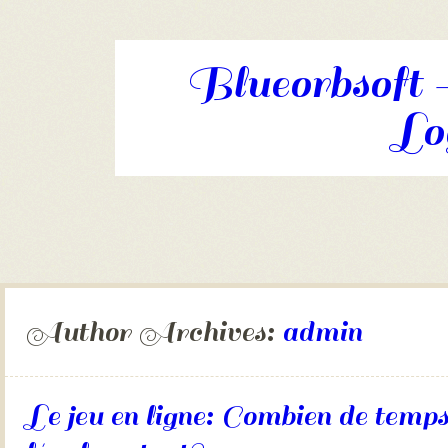
Blueorbsoft -
Log
Skip to content
Menu
Author Archives:
admin
Le jeu en ligne: Combien de temps j