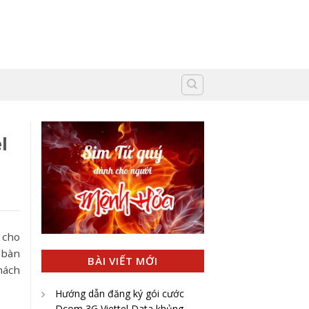
l
 cho
 bàn
BÀI VIẾT MỚI
hách
Hướng dẫn đăng ký gói cước
Dcom 3G Viettel Data khủng