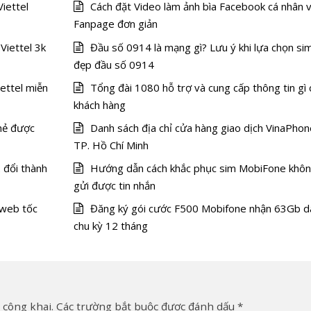
iettel
Cách đặt Video làm ảnh bìa Facebook cá nhân 
Fanpage đơn giản
Viettel 3k
Đầu số 0914 là mạng gì? Lưu ý khi lựa chọn si
đẹp đầu số 0914
ettel miễn
Tổng đài 1080 hỗ trợ và cung cấp thông tin gì 
khách hàng
thẻ được
Danh sách địa chỉ cửa hàng giao dịch VinaPhon
TP. Hồ Chí Minh
 đổi thành
Hướng dẫn cách khắc phục sim MobiFone khô
gửi được tin nhắn
 web tốc
Đăng ký gói cước F500 Mobifone nhận 63Gb d
chu kỳ 12 tháng
 công khai.
Các trường bắt buộc được đánh dấu
*