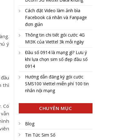
Cách đặt Video làm ảnh bìa
Facebook cá nhân và Fanpage
đơn giản
Thông tin chi tiết gói cước 4G
àng.
MI3K của Viettel 3k mỗi ngày
hú ý
Đầu số 0914 là mạng gì? Lưu ý
khi lựa chọn sim số đẹp đầu số
0914
Hướng dẫn đăng ký gói cước
 đầu
SMS100 Viettel miễn phí 100 tin
 thì
nhắn nội mạng
. Có
CHUYÊN MỤC
 vẫn
mình
Blog
viên
Tin Tức Sim Số