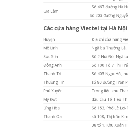
Số 467 đường Hà Hu
Gia Lâm
Số 203 đường Nguyễ
Các cửa hàng Viettel tại Hà Nộ
Huyện
Địa chỉ cửa hàng Vie
Mê Linh
Ngã ba Thường Lệ, 
Sóc Sơn
Số 2-Núi Đôi-Ngã tư
Đông Anh
Số 100 Tổ 7 Thị Tr
Thanh Trì
Số 405 Ngọc Hồi, hu
Thường Tín
số 80 đường Trần P
Phú Xuyên
Trong tiểu khu Tha
Mỹ Đức
đầu cầu Tế Tiêu-Thị
Ứng Hòa
Số 153, Phố Lê Lợi-
Thanh Oai
số 108, Thị trấn Ki
38 tổ 1, Khu Xuân 