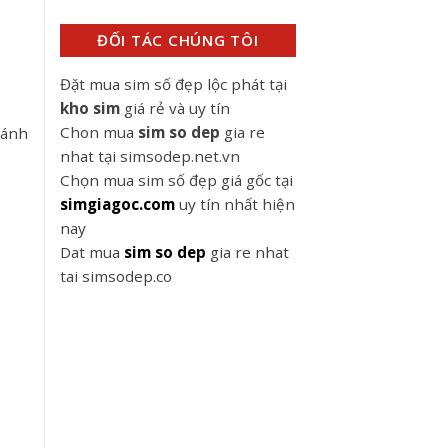
ĐỐI TÁC CHÚNG TÔI
Đặt mua sim số đẹp lộc phát tại
kho sim
giá rẻ và uy tín
Chon mua
sim so dep
gia re
ránh
nhat tại simsodep.net.vn
Chọn mua sim số đẹp giá gốc tại
simgiagoc.com
uy tín nhất hiện
nay
Dat mua
sim so dep
gia re nhat
tai simsodep.co