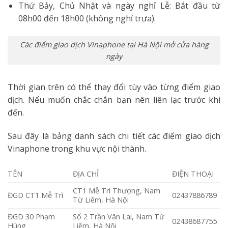
Thứ Bảy, Chủ Nhật và ngày nghỉ Lễ: Bắt đầu từ
08h00 đến 18h00 (không nghỉ trưa).
Các điểm giao dịch Vinaphone tại Hà Nội mở cửa hàng
ngày
Thời gian trên có thể thay đổi tùy vào từng điểm giao
dịch. Nếu muốn chắc chắn bạn nên liên lạc trước khi
đến.
Sau đây là bảng danh sách chi tiết các điểm giao dịch
Vinaphone trong khu vực nội thành.
TÊN
ĐỊA CHỈ
ĐIỆN THOẠI
CT1 Mễ Trì Thượng, Nam
ĐGD CT1 Mễ Trì
02437886789
Từ Liêm, Hà Nội
ĐGD 30 Phạm
Số 2 Trần Văn Lai, Nam Từ
02438687755
Hùng
Liêm, Hà Nội