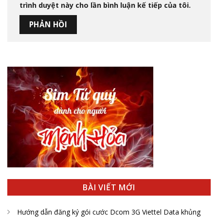
trình duyệt này cho lần bình luận kế tiếp của tôi.
BÀI VIẾT MỚI
Hướng dẫn đăng ký gói cước Dcom 3G Viettel Data khủng