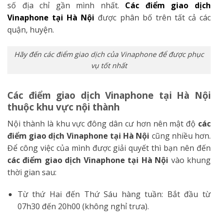
số địa chỉ gần mình nhất.
Các điểm giao dịch
Vinaphone tại Hà Nội
được phân bố trên tất cả các
quận, huyện.
Hãy đến các điểm giao dịch của Vinaphone để được phục
vụ tốt nhất
Các điểm giao dịch Vinaphone tại Hà Nội
thuộc khu vực nội thành
Nội thành là khu vực đông dân cư hơn nên mật độ
các
điểm giao dịch Vinaphone tại Hà Nội
cũng nhiều hơn.
Để công việc của mình được giải quyết thì bạn nên đến
các điểm giao dịch Vinaphone tại Hà Nội
vào khung
thời gian sau:
Từ thứ Hai đến Thứ Sáu hàng tuần: Bắt đầu từ
07h30 đến 20h00 (không nghỉ trưa).