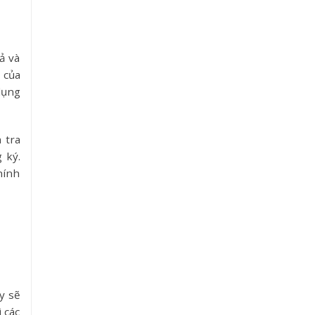
ả và
 của
dụng
 tra
 ký.
hính
y sẽ
 các