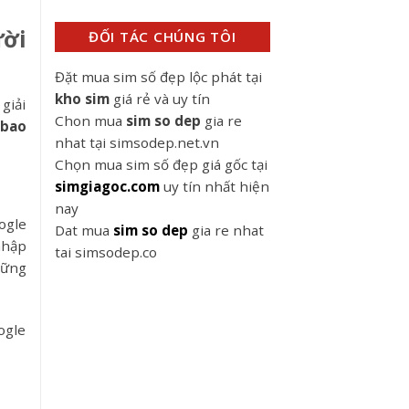
ười
ĐỐI TÁC CHÚNG TÔI
Đặt mua sim số đẹp lộc phát tại
kho sim
giá rẻ và uy tín
giải
Chon mua
sim so dep
gia re
 bao
nhat tại simsodep.net.vn
Chọn mua sim số đẹp giá gốc tại
simgiagoc.com
uy tín nhất hiện
nay
ogle
Dat mua
sim so dep
gia re nhat
nhập
tai simsodep.co
hững
ogle