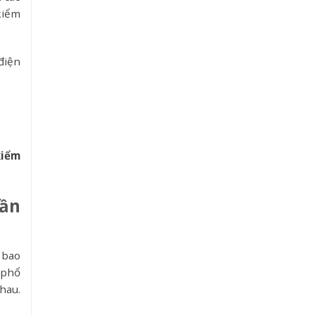
kiểm
điện
kiểm
hần
 bao
 phổ
hau.