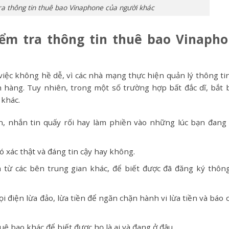
ra thông tin thuê bao Vinaphone của người khác
ểm tra thông tin thuê bao Vinaph
việc không hề dễ, vì các nhà mạng thực hiện quản lý thông tin
 hàng. Tuy nhiên, trong một số trường hợp bất đắc dĩ, bắt 
 khác.
n, nhắn tin quấy rối hay làm phiền vào những lúc bạn đang
có xác thật và đáng tin cậy hay không.
 từ các bên trung gian khác, để biết được đã đăng ký thông
i điện lừa đảo, lừa tiền để ngăn chặn hành vi lừa tiền và báo 
uê bao khác để biết được họ là ai và đang ở đâu