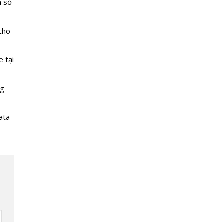
m số
cho
e tại
ng
ata