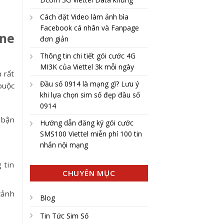
Cách đặt Video làm ảnh bìa
Facebook cá nhân và Fanpage
one
đơn giản
Thông tin chi tiết gói cước 4G
MI3K của Viettel 3k mỗi ngày
 rất
Đầu số 0914 là mạng gì? Lưu ý
buộc
khi lựa chọn sim số đẹp đầu số
0914
 bận
Hướng dẫn đăng ký gói cước
SMS100 Viettel miễn phí 100 tin
nhắn nội mạng
 tin
CHUYÊN MỤC
cảnh
Blog
Tin Tức Sim Số