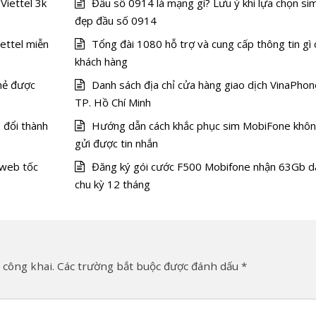
Viettel 3k
Đầu số 0914 là mạng gì? Lưu ý khi lựa chọn si
đẹp đầu số 0914
ettel miễn
Tổng đài 1080 hỗ trợ và cung cấp thông tin gì 
khách hàng
thẻ được
Danh sách địa chỉ cửa hàng giao dịch VinaPhon
TP. Hồ Chí Minh
 đổi thành
Hướng dẫn cách khắc phục sim MobiFone khô
gửi được tin nhắn
 web tốc
Đăng ký gói cước F500 Mobifone nhận 63Gb d
chu kỳ 12 tháng
 công khai.
Các trường bắt buộc được đánh dấu
*