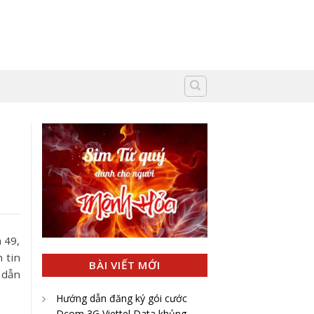
 49,
 tin
BÀI VIẾT MỚI
 dẫn
Hướng dẫn đăng ký gói cước
Dcom 3G Viettel Data khủng