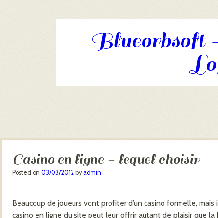
Blueorbsoft -
Log
Skip to content
Menu
Casino en ligne - lequel choisir
Posted on
03/03/2012
by
admin
Beaucoup de joueurs vont profiter d’un casino formelle, mais
casino en ligne du site peut leur offrir autant de plaisir que la