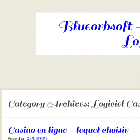
Blueorbsoft -
Log
Skip to content
Menu
Category Archives:
Logiciel Ca
Casino en ligne - lequel choisir
Posted on
03/03/2012