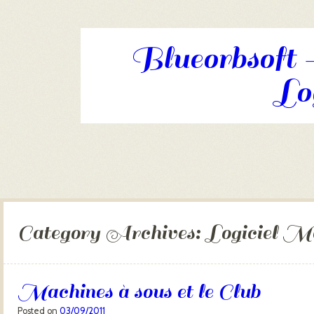
Blueorbsoft -
Log
Skip to content
Menu
Category Archives:
Logiciel Ma
Machines à sous et le Club
Posted on
03/09/2011