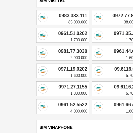
SIM VIETTEL
0983.333.111
0972.77.
85.000.000
38.0
0961.51.0202
0971.35
1.700.000
1.7
0981.77.3030
0961.44
2.900.000
1.6
0971.19.0202
09.6116
1.600.000
5.7
0971.27.1155
09.6116
1.800.000
5.7
0961.52.5522
0961.66
4.000.000
1.8
SIM VINAPHONE