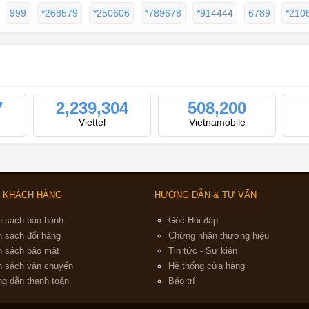
999
*268579
*250606
*789678
*914444
6789
*210
7
2,239,304
508,200
Viettel
Vietnamobile
 KHÁCH HÀNG
HƯỚNG DẪN & TƯ VẤN
h sách bảo hành
Góc Hỏi đáp
h sách đổi hàng
Chứng nhận thương hiệu
h sách bảo mật
Tin tức - Sự kiện
h sách vận chuyển
Hệ thống cửa hàng
g dẫn thanh toán
Báo trí