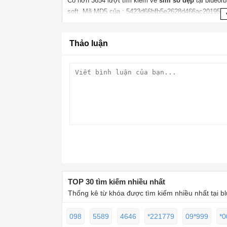
Có hơn
3654
lượt tìm kiếm về
sim số đẹp
tại blueor
soft.
Mã MD5 của : 5423d66bfb5e2628d466ac2019569
Thảo luận
TOP 30 tìm kiếm nhiều nhất
Thống kê từ khóa được tìm kiếm nhiều nhất tại b
098
5589
4646
*221779
09*999
*0