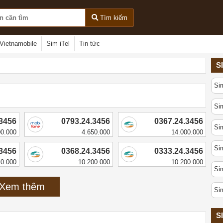
Tìm kiếm
Vietnamobile
Sim iTel
Tin tức
S
Si
Sim
.3456
0793.24.3456
0367.24.3456
Sim
00.000
4.650.000
14.000.000
Sim
.3456
0368.24.3456
0333.24.3456
40.000
10.200.000
10.200.000
Sim
Xem thêm
Si
S