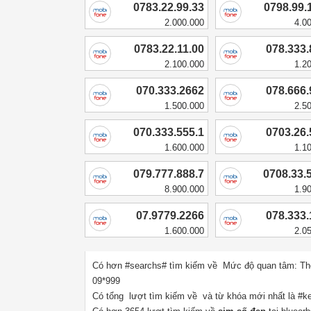
0783.22.99.33
0798.99.
2.000.000
4.0
0783.22.11.00
078.333
2.100.000
1.2
070.333.2662
078.666
1.500.000
2.5
070.333.555.1
0703.26
1.600.000
1.1
079.777.888.7
0708.33.
8.900.000
1.9
07.9779.2266
078.333
1.600.000
2.0
Có hơn #searchs# tìm kiếm về Mức độ quan tâm:
Th
09*999
Có tổng lượt tìm kiếm về và từ khóa mới nhất là #