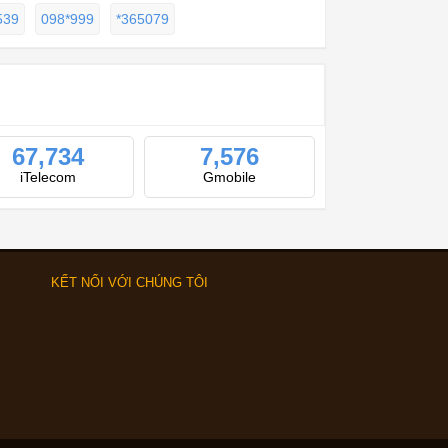
539
098*999
*365079
67,734
7,576
iTelecom
Gmobile
KẾT NỐI VỚI CHÚNG TÔI