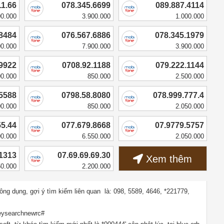
11.66
078.345.6699
089.887.4114
00.000
3.900.000
1.000.000
.8484
076.567.6886
078.345.1979
00.000
7.900.000
3.900.000
.9922
0708.92.1188
079.222.1144
00.000
850.000
2.500.000
.5588
0798.58.8080
078.999.777.4
00.000
850.000
2.050.000
55.44
077.679.8668
07.9779.5757
00.000
6.550.000
2.050.000
.1313
07.69.69.69.30
Xem thêm
50.000
2.200.000
ông dụng
, gợi ý tìm kiếm liên quan
là:
098
,
5589
,
4646
,
*221779
,
keysearchnewrc#