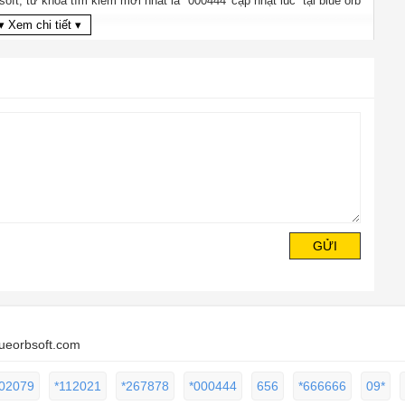
bsoft, từ khóa tìm kiếm mới nhất là
*000444'
cập nhật lúc tại blue orb
3fb
▾ Xem chi tiết ▾
GỬI
lueorbsoft.com
02079
*112021
*267878
*000444
656
*666666
09*