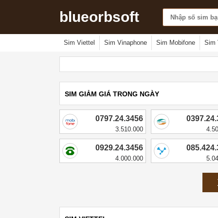
blueorbsoft
Sim Viettel
Sim Vinaphone
Sim Mobifone
Sim 
SIM GIẢM GIÁ TRONG NGÀY
0797.24.3456
0397.24
3.510.000
4.5
0929.24.3456
085.424
4.000.000
5.0