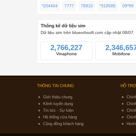
*204404
7777
78910
*318585
09*99
Thống kê dữ liệu sim
Dữ liệu sim trên blueorbsoft.com cập nhật 08/07
2,766,227
2,346,65
Vinaphone
Mobifone
THÔNG TIN CHUNG
HỖ TRỢ
Giới thiệu chung
Chín
Kênh tuyển dụng
Chín
Tin tức - Sự kiện
Chín
Hệ thống cửa hàng
Chín
Cộng đồng khách hàng
Hướn